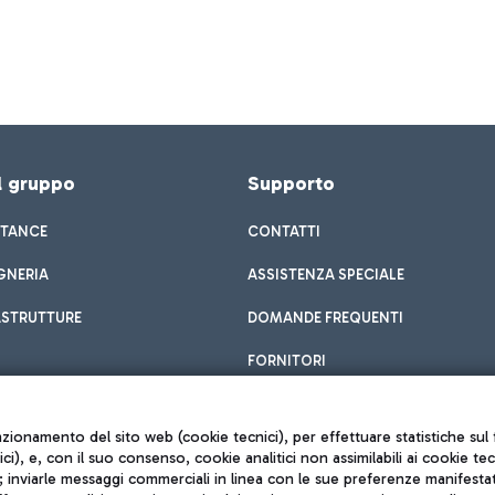
el gruppo
Supporto
STANCE
CONTATTI
GNERIA
ASSISTENZA SPECIALE
ASTRUTTURE
DOMANDE FREQUENTI
FORNITORI
unzionamento del sito web (cookie tecnici), per effettuare statistiche s
nici), e, con il suo consenso, cookie analitici non assimilabili ai cookie te
inviarle messaggi commerciali in linea con le sue preferenze manifestate 