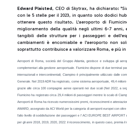
Edward Plaisted
, CEO di Skytrax, ha dichiarato: "Si
con le 5 stelle per il 2023, in quanto solo dodici hu
ottenere questo risultato. L'aeroporto di Fiumi
miglioramento della qualità negli ultimi 6-7 anni,
tangibili delle strutture per i passeggeri e dell'es
cambiamenti è encomiabile e l'aeroporto non sol
soprattutto contribuisce a valorizzare Roma, e più in g
Aeroporti di Roma, società del Gruppo Atlantia, gestisce e sviluppa gli aer
complementari alla gestione aeroportuale. Fiumicino dispone di due terminal pass
internazionali e intercontinentali; Ciampino è principalmente utilizzato dalle co
Generale. Nel 2019 ADR ha registrato, come sistema aeroportuale, 49,4 milioni 
grazie alle circa 100 compagnie aeree operanti nei due scali (Nel 2022, a seguit
Fiumicino ha registrato circa 29,4 milioni di passeggeri mentre lo scalo di Ciamp
Aeroporti di Roma ha ricevuto numerosissimi premi, riconoscimenti e attestazi
AWARD, assegnato da ACI World per la categoria di aeroporti europei con oltre 40
l’alto livello di soddisfazione dei passeggeri e l’ ACI EUROPE BEST AIRPORT AW
per gli anni 2018, 2019, 2020, 2022: il riconoscimento, in questo caso, premia il r