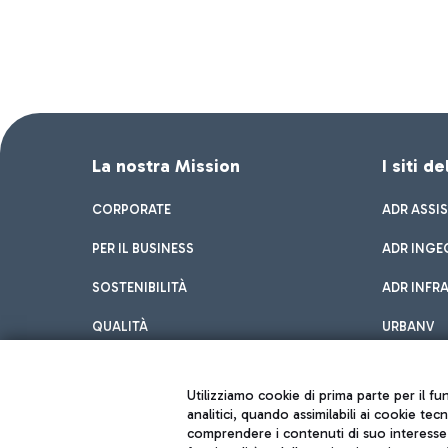
La nostra Mission
I siti d
CORPORATE
ADR ASSI
PER IL BUSINESS
ADR INGE
SOSTENIBILITÀ
ADR INFR
QUALITÀ
URBANV
INNOVATION
Utilizziamo cookie di prima parte per il f
analitici, quando assimilabili ai cookie tec
comprendere i contenuti di suo interesse; 