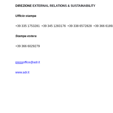
DIREZIONE
EXTERNAL RELATIONS & SUSTAINABILITY
Ufficio stampa
+39 335 1753281 +39 345 1283176 +39 338 6572828 +39 366 6189
Stampa estera
+39 366 6029279
press
office@adr.it
www.adr.it