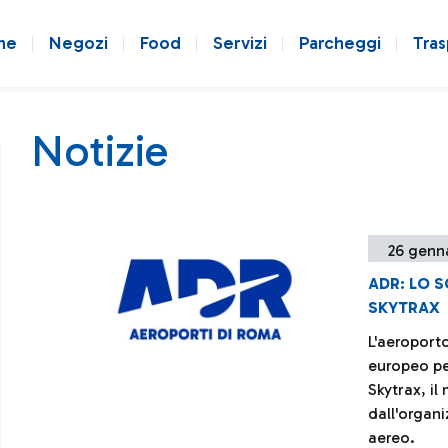
ne
Negozi
Food
Servizi
Parcheggi
Tras
Notizie
26 genn
ADR: LO S
SKYTRAX
L'aeroport
europeo per
Skytrax, i
dall'organi
aereo.