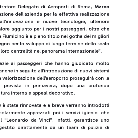
stratore Delegato di Aeroporti di Roma,
Marco
ione dell'azienda per la effettiva realizzazione
ll’innovazione e nuove tecnologie, ulteriore
alore aggiunto per i nostri passeggeri, oltre che
e Fiumicino è a pieno titolo nel gotha dei migliori
gno per lo sviluppo di lungo termine dello scalo
a loro centralità nel panorama internazionale”.
grazie ai passeggeri che hanno giudicato molto
 anche in seguito all’introduzione di nuovi sistemi
La valorizzazione dell’aeroporto proseguirà con la
, prevista in primavera, dopo una profonda
initura interna e appeal decorativo.
3 è stata rinnovata e a breve verranno introdotti
colarmente apprezzati poi i servizi igienici che
l “Leonardo da Vinci”, infatti, garantisce uno
gestito direttamente da un team di pulizie di