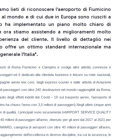
amo lieti di riconoscere l'aeroporto di Fiumicino
b al mondo e di cui due in Europa sono riusciti a
cino ha implementato un piano molto chiaro di
 e ora stiamo assistendo a miglioramenti molto
perienza del cliente. Il livello di dettaglio nei
o offre un ottimo standard internazionale ma
enerale l'Italia".
oporti di Roma Fiumicino e Ciampino e svolge altre attività connesse e
eggeri ed è dedicato alla clientela business e leisure su rotte nazionali,
mpagnie aeree low cost, dagli express-courier e dalle attività di Aviazione
di passeggeri con oltre 240 destinazioni nel mondo raggiungibili da Roma,
o degli effetti indotti dal Covid – 19 sul trasporto aereo, l’aeroporto di
ino ha chiuso l’anno con 3,5 milioni di passeggeri).Negli ultimi cinque anni
oni di qualità. I principali sono sicuramente il AIRPORT SERVICE QUALITY
 milioni di passeggeri all'anno, ottenuto per gli anni dal 2017 al 2021 per
ARD, categoria di aeroporti con oltre 40 milioni di passeggeri all'anno,
aggiungimento dell'eccellenza in diverse discipline, tra cui la sicurezza, le