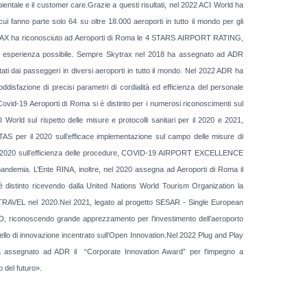
bientale e il customer care.Grazie a questi risultati, nel 2022 ACI World ha
ui fanno parte solo 64 su oltre 18.000 aeroporti in tutto il mondo per gli
7 SKYTRAX ha riconosciuto ad Aeroporti di Roma le 4 STARS AIRPORT RATING,
iore esperienza possibile. Sempre Skytrax nel 2018 ha assegnato ad ADR
ai passeggeri in diversi aeroporti in tutto il mondo. Nel 2022 ADR ha
azione di precisi parametri di cordialità ed efficienza del personale
 Covid-19 Aeroporti di Roma si è distinto per i numerosi riconoscimenti sul
d sul rispetto delle misure e protocolli sanitari per il 2020 e 2021,
l 2020 sull’efficace implementazione sul campo delle misure di
20 sull’efficienza delle procedure, COVID-19 AIRPORT EXCELLENCE
 pandemia. L’Ente RINA, inoltre, nel 2020 assegna ad Aeroporti di Roma il
stinto ricevendo dalla United Nations World Tourism Organization la
nel 2020.Nel 2021, legato al progetto SESAR - Single European
iconoscendo grande apprezzamento per l’investimento dell’aeroporto
llo di innovazione incentrato sull’Open Innovation.Nel 2022 Plug and Play
, ha assegnato ad ADR il
“Corporate Innovation Award” per l'impegno a
 del futuro».