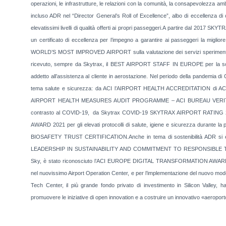
operazioni, le infrastrutture, le relazioni con la comunità, la consapevolezza am
incluso ADR nel “Director General’s Roll of Excellence”, albo di eccellenza di c
elevatissimi livelli di qualità offerti ai propri passeggeri.A partire dal 201
un certificato di eccellenza per l’impegno a garantire ai passeggeri la migl
WORLD’S MOST IMPROVED AIRPORT sulla valutazione dei servizi sperimentati d
ricevuto, sempre da Skytrax, il BEST AIRPORT STAFF IN EUROPE per la soddisf
addetto all’assistenza al cliente in aerostazione. Nel periodo della pandemia di
tema salute e sicurezza: da ACI l’AIRPORT HEALTH ACCREDITATION di ACI Worl
AIRPORT HEALTH MEASURES AUDIT PROGRAMME – ACI BUREAU VERITAS per i
contrasto al COVID-19, da Skytrax COVID-19 SKYTRAX AIRPORT RATING 20
AWARD 2021 per gli elevati protocolli di salute, igiene e sicurezza durante la
BIOSAFETY TRUST CERTIFICATION.Anche in tema di sostenibilità ADR si è di
LEADERSHIP IN SUSTAINABILITY AND COMMITMENT TO RESPONSIBLE TRAVEL 
Sky, è stato riconosciuto l’ACI EUROPE DIGITAL TRANSFORMATION AWARD, r
nel nuovissimo Airport Operation Center, e per l’implementazione del nuovo mode
Tech Center, il più grande fondo privato di investimento in Silicon Valley
promuovere le iniziative di open innovation e a costruire un innovativo «aeroporto