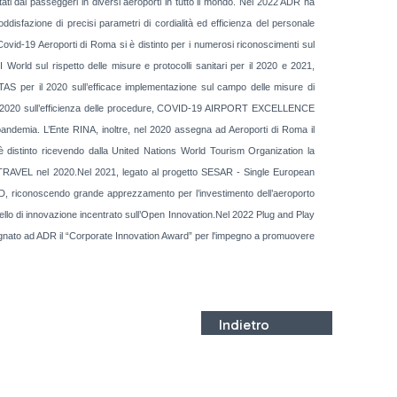
ai passeggeri in diversi aeroporti in tutto il mondo. Nel 2022 ADR ha
azione di precisi parametri di cordialità ed efficienza del personale
 Covid-19 Aeroporti di Roma si è distinto per i numerosi riconoscimenti sul
d sul rispetto delle misure e protocolli sanitari per il 2020 e 2021,
l 2020 sull’efficace implementazione sul campo delle misure di
20 sull’efficienza delle procedure, COVID-19 AIRPORT EXCELLENCE
 pandemia. L’Ente RINA, inoltre, nel 2020 assegna ad Aeroporti di Roma il
stinto ricevendo dalla United Nations World Tourism Organization la
nel 2020.Nel 2021, legato al progetto SESAR - Single European
iconoscendo grande apprezzamento per l’investimento dell’aeroporto
llo di innovazione incentrato sull’Open Innovation.Nel 2022 Plug and Play
ssegnato ad ADR il “Corporate Innovation Award” per l'impegno a promuovere
Indietro