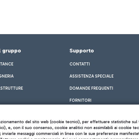
el gruppo
Supporto
STANCE
CONTATTI
GNERIA
ASSISTENZA SPECIALE
ASTRUTTURE
DOMANDE FREQUENTI
FORNITORI
unzionamento del sito web (cookie tecnici), per effettuare statistiche s
nici), e, con il suo consenso, cookie analitici non assimilabili ai cookie te
inviarle messaggi commerciali in linea con le sue preferenze manifestate 