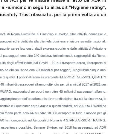
ion di ACI per le misure messe in atto da ADR in
x a Fiumicino in seguito all’audit “Hygiene rating”,
safety Trust rilasciato, per la prima volta ad un
oporti di Roma Fiumicino e Ciampino e svolge altre attività connesse e
eggeri ed è dedicato alla clientela business e leisure su rotte nazionali,
mpagnie aeree low cost, dagli express-courier e dalle attività di Aviazione
di passeggeri con oltre 240 destinazioni nel mondo raggiungibili da Roma,
o degli effetti indotti dal Covid – 19 sul trasporto aereo, l’aeroporto di
no ha chiuso l’anno con 2,3 milioni di passeggeri). Negli ultimi cinque anni
oni di qualità. I principali sono sicuramente il AIRPORT SERVICE QUALITY
 milioni di passeggeri all'anno, ottenuto per gli anni dal 2017 al 2021 per
ARD, categoria di aeroporti con oltre 40 milioni di passeggeri all'anno,
aggiungimento dell'eccellenza in diverse discipline, tra cui la sicurezza, le
bientale e il customer care.Grazie a questi risultati, nel 2022 ACI World ha
ui fanno parte solo 64 su oltre 18.000 aeroporti in tutto il mondo per gli
7 SKYTRAX ha riconosciuto ad Aeroporti di Roma le 4 STARS AIRPORT RATING,
iore esperienza possibile. Sempre Skytrax nel 2018 ha assegnato ad ADR