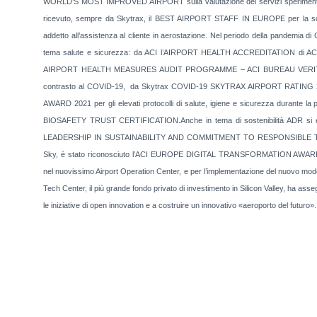
WORLD’S MOST IMPROVED AIRPORT sulla valutazione dei servizi sperimentati d
ricevuto, sempre da Skytrax, il BEST AIRPORT STAFF IN EUROPE per la soddisf
addetto all’assistenza al cliente in aerostazione. Nel periodo della pandemia di
tema salute e sicurezza: da ACI l’AIRPORT HEALTH ACCREDITATION di ACI Worl
AIRPORT HEALTH MEASURES AUDIT PROGRAMME – ACI BUREAU VERITAS per i
contrasto al COVID-19, da Skytrax COVID-19 SKYTRAX AIRPORT RATING 20
AWARD 2021 per gli elevati protocolli di salute, igiene e sicurezza durante la
BIOSAFETY TRUST CERTIFICATION.Anche in tema di sostenibilità ADR si è di
LEADERSHIP IN SUSTAINABILITY AND COMMITMENT TO RESPONSIBLE TRAVEL 
Sky, è stato riconosciuto l’ACI EUROPE DIGITAL TRANSFORMATION AWARD, r
nel nuovissimo Airport Operation Center, e per l’implementazione del nuovo mode
Tech Center, il più grande fondo privato di investimento in Silicon Valley, ha a
le iniziative di open innovation e a costruire un innovativo «aeroporto del futuro».