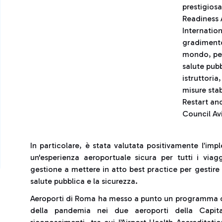
prestigiosa
Readiness 
Internation
gradimento 
mondo, per
salute pubb
istruttoria
misure stab
Restart an
Council Av
In particolare, è stata valutata positivamente l’im
un'esperienza aeroportuale sicura per tutti i viaggi
gestione a mettere in atto best practice per gestire 
salute pubblica e la sicurezza.
Aeroporti di Roma ha messo a punto un programma di p
della pandemia nei due aeroporti della Capit