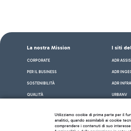
La nostra Mission
I siti d
CORPORATE
ADR ASSI
PER IL BUSINESS
ADR INGE
SOSTENIBILITÀ
ADR INFR
QUALITÀ
URBANV
INNOVATION
Utilizziamo cookie di prima parte per il f
analitici, quando assimilabili ai cookie tec
comprendere i contenuti di suo interesse; 