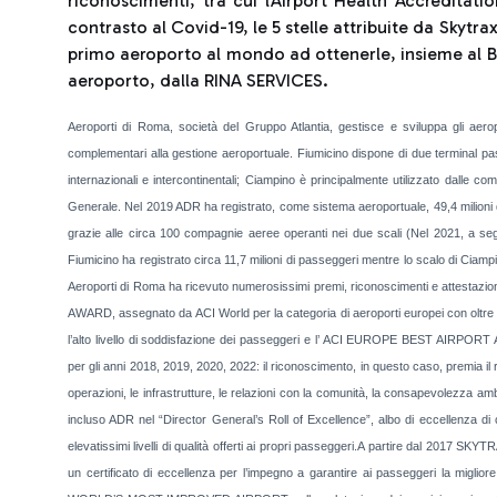
riconoscimenti, tra cui l’Airport Health Accreditat
contrasto al Covid-19, le 5 stelle attribuite da Skytra
primo aeroporto al mondo ad ottenerle, insieme al Bio
aeroporto, dalla RINA SERVICES.
Aeroporti di Roma, società del Gruppo Atlantia, gestisce e sviluppa gli aer
complementari alla gestione aeroportuale. Fiumicino dispone di due terminal pass
internazionali e intercontinentali; Ciampino è principalmente utilizzato dalle co
Generale. Nel 2019 ADR ha registrato, come sistema aeroportuale, 49,4 milioni 
grazie alle circa 100 compagnie aeree operanti nei due scali (Nel 2021, a seguit
Fiumicino ha registrato circa 11,7 milioni di passeggeri mentre lo scalo di Ciampi
Aeroporti di Roma ha ricevuto numerosissimi premi, riconoscimenti e attestazi
AWARD, assegnato da ACI World per la categoria di aeroporti europei con oltre 40
l’alto livello di soddisfazione dei passeggeri e l’ ACI EUROPE BEST AIRPORT AW
per gli anni 2018, 2019, 2020, 2022: il riconoscimento, in questo caso, premia il r
operazioni, le infrastrutture, le relazioni con la comunità, la consapevolezza am
incluso ADR nel “Director General’s Roll of Excellence”, albo di eccellenza di c
elevatissimi livelli di qualità offerti ai propri passeggeri.A partire dal 201
un certificato di eccellenza per l’impegno a garantire ai passeggeri la migl