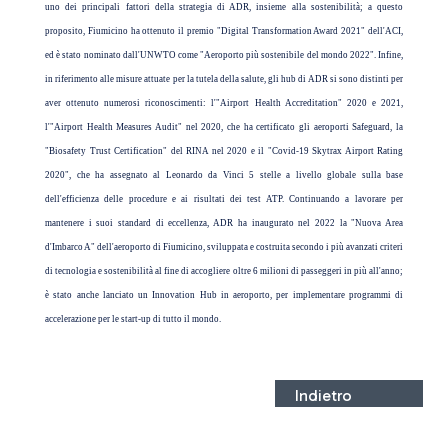
uno dei principali fattori della strategia di ADR, insieme alla sostenibilità; a questo
proposito, Fiumicino ha ottenuto il premio "Digital Transformation Award 2021" dell'ACI,
ed è stato nominato dall'UNWTO come "Aeroporto più sostenibile del mondo 2022". Infine,
in riferimento alle misure attuate per la tutela della salute, gli hub di ADR si sono distinti per
aver ottenuto numerosi riconoscimenti: l'"Airport Health Accreditation" 2020 e 2021,
l'"Airport Health Measures Audit" nel 2020, che ha certificato gli aeroporti Safeguard, la
"Biosafety Trust Certification" del RINA nel 2020 e il "Covid-19 Skytrax Airport Rating
2020", che ha assegnato al Leonardo da Vinci 5 stelle a livello globale sulla base
dell'efficienza delle procedure e ai risultati dei test ATP. Continuando a lavorare per
mantenere i suoi standard di eccellenza, ADR ha inaugurato nel 2022 la "Nuova Area
d'Imbarco A" dell'aeroporto di Fiumicino, sviluppata e costruita secondo i più avanzati criteri
di tecnologia e sostenibilità al fine di accogliere oltre 6 milioni di passeggeri in più all'anno;
è stato anche lanciato un Innovation Hub in aeroporto, per implementare programmi di
accelerazione per le start-up di tutto il mondo.
Indietro