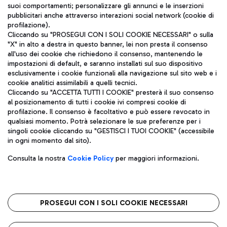
suoi comportamenti; personalizzare gli annunci e le inserzioni
pubblicitari anche attraverso interazioni social network (cookie di
profilazione).
Cliccando su "PROSEGUI CON I SOLI COOKIE NECESSARI" o sulla
"X" in alto a destra in questo banner, lei non presta il consenso
all'uso dei cookie che richiedono il consenso, mantenendo le
impostazioni di default, e saranno installati sul suo dispositivo
esclusivamente i cookie funzionali alla navigazione sul sito web e i
Aeroporti di Roma S.p.A. - Società soggetta a direzione e
cookie analitici assimilabili a quelli tecnici.
coordinamento di Mundys S.p.A.
Cliccando su "ACCETTA TUTTI I COOKIE" presterà il suo consenso
al posizionamento di tutti i cookie ivi compresi cookie di
Codice fiscale e Registro delle Imprese di Roma 13032990155 P.
profilazione. Il consenso è facoltativo e può essere revocato in
IVA 06572251004
qualsiasi momento. Potrà selezionare le sue preferenze per i
Capitale sociale 62.224.743,00 int. vers.
singoli cookie cliccando su "GESTISCI I TUOI COOKIE" (accessibile
Sede legale: Via Pier Paolo Racchetti 1 - 00054 Fiumicino (RM)
in ogni momento dal sito).
telefono +39 06 65951
Privacy policy
Note legali
Consulta la nostra
Cookie Policy
per maggiori informazioni.
Mappa sito
Accessibilità
Roma FCO
L'aeroporto stellato
PROSEGUI CON I SOLI COOKIE NECESSARI
QUALITÀ
SOSTENIBILITÀ
INNOVAZIONE