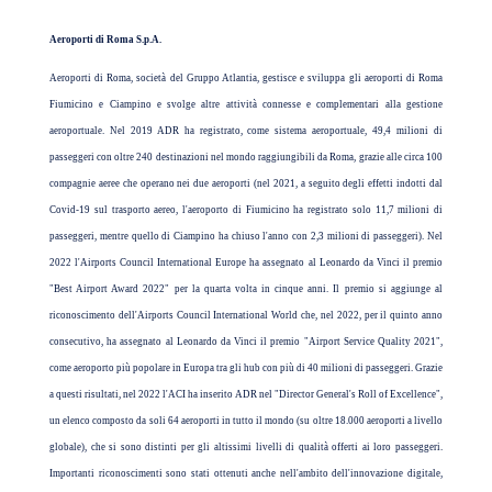
Aeroporti di Roma S.p.A.
Aeroporti di Roma, società del Gruppo Atlantia, gestisce e sviluppa gli aeroporti di Roma
Fiumicino e Ciampino e svolge altre attività connesse e complementari alla gestione
aeroportuale. Nel 2019 ADR ha registrato, come sistema aeroportuale, 49,4 milioni di
passeggeri con oltre 240 destinazioni nel mondo raggiungibili da Roma, grazie alle circa 100
compagnie aeree che operano nei due aeroporti (nel 2021, a seguito degli effetti indotti dal
Covid-19 sul trasporto aereo, l'aeroporto di Fiumicino ha registrato solo 11,7 milioni di
passeggeri, mentre quello di Ciampino ha chiuso l'anno con 2,3 milioni di passeggeri). Nel
2022 l'Airports Council International Europe ha assegnato al Leonardo da Vinci il premio
"Best Airport Award 2022" per la quarta volta in cinque anni. Il premio si aggiunge al
riconoscimento dell'Airports Council International World che, nel 2022, per il quinto anno
consecutivo, ha assegnato al Leonardo da Vinci il premio "Airport Service Quality 2021",
come aeroporto più popolare in Europa tra gli hub con più di 40 milioni di passeggeri. Grazie
a questi risultati, nel 2022 l'ACI ha inserito ADR nel "Director General's Roll of Excellence",
un elenco composto da soli 64 aeroporti in tutto il mondo (su oltre 18.000 aeroporti a livello
globale), che si sono distinti per gli altissimi livelli di qualità offerti ai loro passeggeri.
Importanti riconoscimenti sono stati ottenuti anche nell'ambito dell'innovazione digitale,