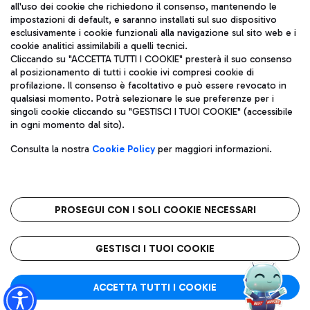
all'uso dei cookie che richiedono il consenso, mantenendo le
impostazioni di default, e saranno installati sul suo dispositivo
esclusivamente i cookie funzionali alla navigazione sul sito web e i
Aeroporti di Roma S.p.A. - Società soggetta a direzione e
cookie analitici assimilabili a quelli tecnici.
coordinamento di Mundys S.p.A.
Cliccando su "ACCETTA TUTTI I COOKIE" presterà il suo consenso
al posizionamento di tutti i cookie ivi compresi cookie di
Codice fiscale e Registro delle Imprese di Roma 13032990155 P.
profilazione. Il consenso è facoltativo e può essere revocato in
IVA 06572251004
qualsiasi momento. Potrà selezionare le sue preferenze per i
Capitale sociale 62.224.743,00 int. vers.
singoli cookie cliccando su "GESTISCI I TUOI COOKIE" (accessibile
Sede legale: Via Pier Paolo Racchetti 1 - 00054 Fiumicino (RM)
in ogni momento dal sito).
telefono +39 06 65951
Privacy policy
Note legali
Consulta la nostra
Cookie Policy
per maggiori informazioni.
Mappa sito
Accessibilità
Roma FCO
L'aeroporto stellato
PROSEGUI CON I SOLI COOKIE NECESSARI
QUALITÀ
SOSTENIBILITÀ
INNOVAZIONE
GESTISCI I TUOI COOKIE
ACCETTA TUTTI I COOKIE