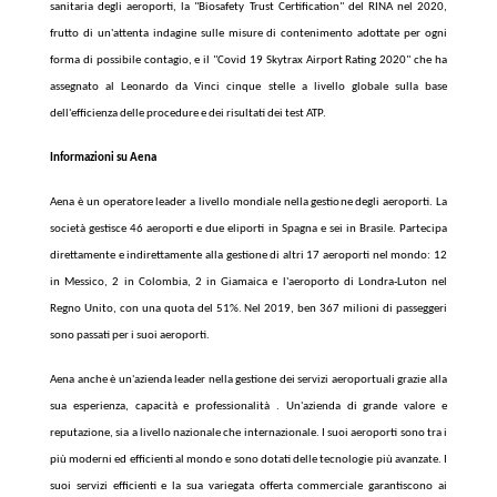
sanitaria degli aeroporti, la "Biosafety Trust Certification" del RINA nel 2020,
frutto di un'attenta indagine sulle misure di contenimento adottate per ogni
forma di possibile contagio, e il "Covid 19 Skytrax Airport Rating 2020" che ha
assegnato al Leonardo da Vinci cinque stelle a livello globale sulla base
dell'efficienza delle procedure e dei risultati dei test ATP.
Informazioni su Aena
Aena è un operatore leader a livello mondiale nella gestione degli aeroporti. La
società gestisce 46 aeroporti e due eliporti in Spagna e sei in Brasile. Partecipa
direttamente e indirettamente alla gestione di altri 17 aeroporti nel mondo: 12
in Messico, 2 in Colombia, 2 in Giamaica e l'aeroporto di Londra-Luton nel
Regno Unito, con una quota del 51%. Nel 2019, ben 367 milioni di passeggeri
sono passati per i suoi aeroporti.
Aena anche è un'azienda leader nella gestione dei servizi aeroportuali grazie alla
sua esperienza, capacità e professionalità . Un'azienda di grande valore e
reputazione, sia a livello nazionale che internazionale. I suoi aeroporti sono tra i
più moderni ed efficienti al mondo e sono dotati delle tecnologie più avanzate. I
suoi servizi efficienti e la sua variegata offerta commerciale garantiscono ai