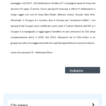
passeggeri nel 2019, 120 destinazioni dirette e 57 compagnie aeree di linea che
servono 44 paesi. È anche l'unico aeroporto francese a offrire 9 destinazioni a
lungo raggio con voli di linea (Abu Dhabi, Bahrain, Dubai, Kuwait, New York,
Montreal). Il Gruppo è il numero due in Europa per l'aviazione d'affari. I tre
aeroporti del Gruppo sono certificati come Level 4 Carbon Neutral dall'ACI e il
Gruppo si è impegnato a raggiungere l'obiettivo di zero emissioni di CO2 senza
compensazione entro il 2030. Dal 2016, Aéroports de la Côte d'Azur è un
gruppo privato e la maggioranza del suo capitale appartiene al consorzio Azzura.
www.nice.aeroport.fr - @AeroportNice
Indietro
Chi siamo