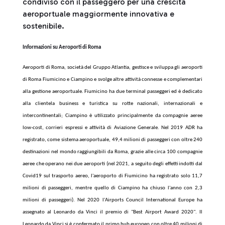
condiviso con il passeggero per una crescita
aeroportuale maggiormente innovativa e
sostenibile.
Informazioni su Aeroporti di Roma
Aeroporti di Roma, società del Gruppo Atlantia, gestisce e sviluppa gli aeroporti
di Roma Fiumicino e Ciampino e svolge altre attività connesse e complementari
alla gestione aeroportuale. Fiumicino ha due terminal passeggeri ed è dedicato
alla clientela business e turistica su rotte nazionali, internazionali e
intercontinentali; Ciampino è utilizzato principalmente da compagnie aeree
low-cost, corrieri espressi e attività di Aviazione Generale. Nel 2019 ADR ha
registrato, come sistema aeroportuale, 49,4 milioni di passeggeri con oltre 240
destinazioni nel mondo raggiungibili da Roma, grazie alle circa 100 compagnie
aeree che operano nei due aeroporti (nel 2021, a seguito degli effetti indotti dal
Covid19 sul trasporto aereo, l'aeroporto di Fiumicino ha registrato solo 11,7
milioni di passeggeri, mentre quello di Ciampino ha chiuso l'anno con 2,3
milioni di passeggeri). Nel 2020 l'Airports Council International Europe ha
assegnato al Leonardo da Vinci il premio di "Best Airport Award 2020". Il
Leonardo da Vinci si è confermato il primo hub europeo con oltre 40 milioni di