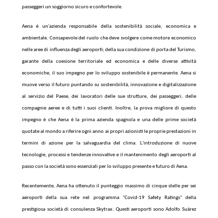
passeggeri un soggiorno sicuro e confortevole.
Aena è un'azienda responsabile della sostenibilità sociale, economica e
ambientale. Consapevole del ruolo che deve svolgere come motore economico
nelle aree di influenza degli aeroporti; della sua condizione di porta del Turismo,
garante della coesione territoriale ed economica e delle diverse attività
economiche, il suo impegno per lo sviluppo sostenibile è permanente. Aena si
muove verso il futuro puntando su sostenibilità, innovazione e digitalizzazione
al servizio del Paese, dei lavoratori delle sue strutture, dei passeggeri, delle
compagnie aeree e di tutti i suoi clienti. Inoltre, la prova migliore di questo
impegno è che Aena è la prima azienda spagnola e una delle prime società
quotate al mondo a riferire ogni anno ai propri azionisti le proprie prestazioni in
termini di azione per la salvaguardia del clima. L'introduzione di nuove
tecnologie, processi e tendenze innovative e il mantenimento degli aeroporti al
passo con la società sono essenziali per lo sviluppo presente e futuro di Aena.
Recentemente, Aena ha ottenuto il punteggio massimo di cinque stelle per sei
aeroporti della sua rete nel programma "Covid-19 Safety Ratings" della
prestigiosa società di consulenza Skytrax. Questi aeroporti sono Adolfo Suárez