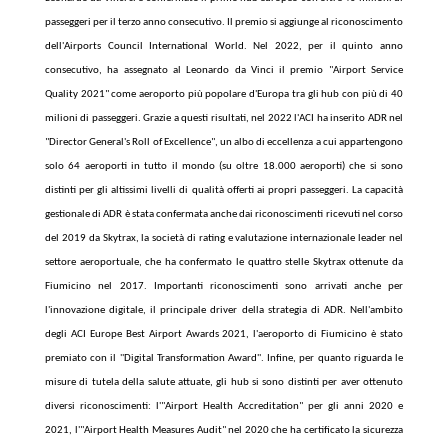
passeggeri per il terzo anno consecutivo. Il premio si aggiunge al riconoscimento
dell'Airports Council International World. Nel 2022, per il quinto anno
consecutivo, ha assegnato al Leonardo da Vinci il premio "Airport Service
Quality 2021" come aeroporto più popolare d'Europa tra gli hub con più di 40
milioni di passeggeri. Grazie a questi risultati, nel 2022 l'ACI ha inserito ADR nel
"Director General's Roll of Excellence", un albo di eccellenza a cui appartengono
solo 64 aeroporti in tutto il mondo (su oltre 18.000 aeroporti) che si sono
distinti per gli altissimi livelli di qualità offerti ai propri passeggeri. La capacità
gestionale di ADR è stata confermata anche dai riconoscimenti ricevuti nel corso
del 2019 da Skytrax, la società di rating e valutazione internazionale leader nel
settore aeroportuale, che ha confermato le quattro stelle Skytrax ottenute da
Fiumicino nel 2017. Importanti riconoscimenti sono arrivati anche per
l'innovazione digitale, il principale driver della strategia di ADR. Nell'ambito
degli ACI Europe Best Airport Awards 2021, l'aeroporto di Fiumicino è stato
premiato con il ''Digital Transformation Award''. Infine, per quanto riguarda le
misure di tutela della salute attuate, gli hub si sono distinti per aver ottenuto
diversi riconoscimenti: l'"Airport Health Accreditation" per gli anni 2020 e
2021, l'"Airport Health Measures Audit" nel 2020 che ha certificato la sicurezza