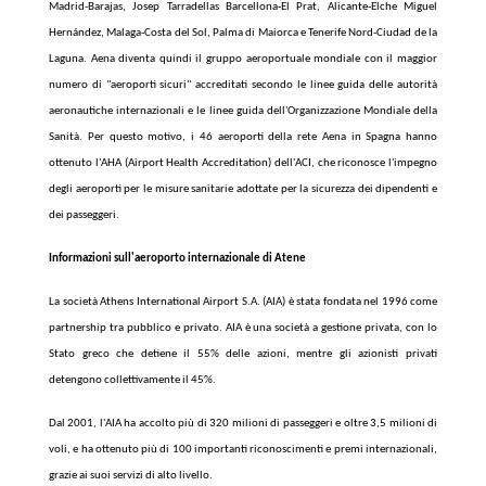
Madrid-Barajas, Josep Tarradellas Barcellona-El Prat, Alicante-Elche Miguel
Hernández, Malaga-Costa del Sol, Palma di Maiorca e Tenerife Nord-Ciudad de la
Laguna. Aena diventa quindi il gruppo aeroportuale mondiale con il maggior
numero di "aeroporti sicuri" accreditati secondo le linee guida delle autorità
aeronautiche internazionali e le linee guida dell'Organizzazione Mondiale della
Sanità. Per questo motivo, i 46 aeroporti della rete Aena in Spagna hanno
ottenuto l'AHA (Airport Health Accreditation) dell'ACI, che riconosce l'impegno
degli aeroporti per le misure sanitarie adottate per la sicurezza dei dipendenti e
dei passeggeri.
Informazioni sull'aeroporto internazionale di Atene
La società Athens International Airport S.A. (AIA) è stata fondata nel 1996 come
partnership tra pubblico e privato. AIA è una società a gestione privata, con lo
Stato greco che detiene il 55% delle azioni, mentre gli azionisti privati
detengono collettivamente il 45%.
Dal 2001, l'AIA ha accolto più di 320 milioni di passeggeri e oltre 3,5 milioni di
voli, e ha ottenuto più di 100 importanti riconoscimenti e premi internazionali,
grazie ai suoi servizi di alto livello.