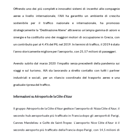
Offrendo uno dei più completi e innovativi sistemi di incentivi alle compagnie
aeree a livello internazionale, l'AIA ha garantito un ambiente di crescita
sostenibile per il traffico nazionale e internazionale, ha promosso
strategicamente la "Destinazione Atene" attraverso un'ampia gamma di azioni e
sinergie e ha costituito uno dei maggiori motori di occupazione in Grecia, con
un contributo pari al 4,4% del PIL nel 2019. In termini di traffico, il 2019 è stato
l'anno storicamente migliore per l'aeroporto, con 25,57 milioni di passeggeri.
Avendo subito dal marzo 2020 l'impatto senza precedenti della pandemia sui
viaggi e sul turismo, AIA sta lavorando a stretto contatto con tutti i partner
industriali e sociali, per un rilancio coordinato del trasporto aereo e una
graduale ripresa del traffico.
Informazioni su Aéroports de la Côte d'Azur
Il gruppo Aéroports de la Côte d'Azur gestisce l'aeroporto di Nizza Côte d'Azur, il
secondo hub aeroportuale più trafficato in Francia dopo gli aeroporti di Parigi,
Cannes Mandelieu e Golfe de Saint-Tropez. L'aeroporto Nice Côte d'Azur è il
secondo aeroporto più trafficato della Francia dopo Parigi, con 14,5 milioni di