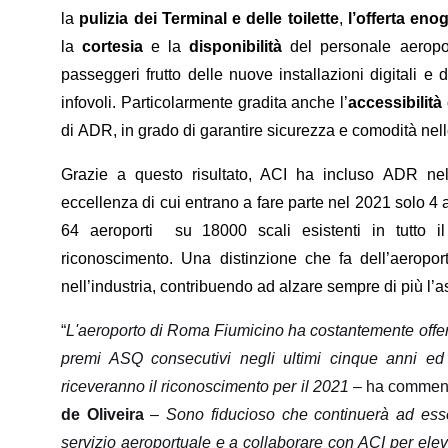
la
pulizia dei Terminal e delle toilette
,
l’offerta en
la
cortesia
e la
disponibilità
del personale aeroport
passeggeri frutto delle nuove installazioni digitali e 
infovoli. Particolarmente gradita anche l’
accessibilità
di ADR, in grado di garantire sicurezza e comodità nell
Grazie a questo risultato, ACI ha incluso ADR nel 
eccellenza di cui entrano a fare parte nel 2021 solo 4 
64 aeroporti su 18000 scali esistenti in tutto 
riconoscimento. Una distinzione che fa dell’aeropo
nell’industria, contribuendo ad alzare sempre di più l’asti
“
L'aeroporto di Roma Fiumicino ha costantemente offert
premi ASQ consecutivi negli ultimi cinque anni ed
riceveranno il riconoscimento per il 2021
– ha commenta
de Oliveira
–
Sono fiducioso che continuerà ad esse
servizio aeroportuale e a collaborare con ACI per elevar