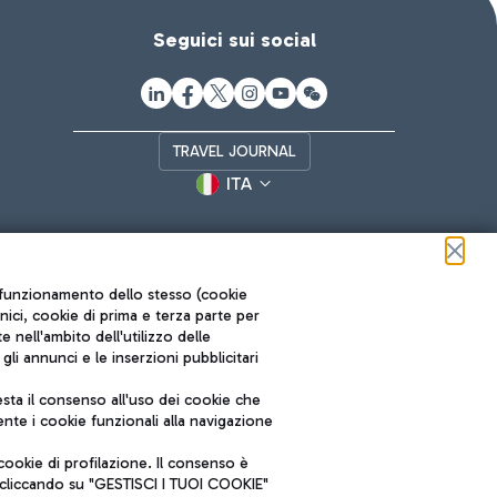
Seguici sui social
TRAVEL JOURNAL
ITA
ul funzionamento dello stesso (cookie
cnici, cookie di prima e terza parte per
nell'ambito dell'utilizzo delle
li annunci e le inserzioni pubblicitari
ta il consenso all'uso dei cookie che
Roma FCO
nte i cookie funzionali alla navigazione
L'aeroporto stellato
ookie di profilazione. Il consenso è
SOSTENIBILITÀ
INNOVAZIONE
e cliccando su "GESTISCI I TUOI COOKIE"