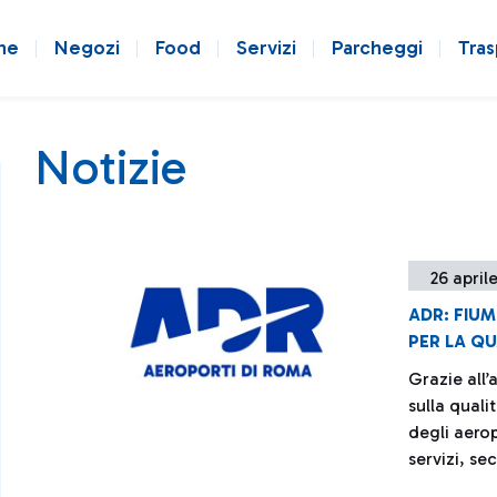
ne
Negozi
Food
Servizi
Parcheggi
Tras
Notizie
26 april
ADR: FIUM
PER LA QUA
Grazie all
sulla quali
degli aero
servizi, se