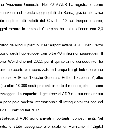
tà di Aviazione Generale. Nel 2019 ADR ha registrato, come
stinazioni nel mondo raggiungibili da Roma, grazie alle circa
 degli effetti indotti dal Covid – 19 sul trasporto aereo,
seggeri mentre lo scalo di Ciampino ha chiuso l’anno con 2,3
nardo da Vinci il premio “Best Airport Award 2020”. Per il terzo
sto degli hub europei con oltre 40 milioni di passeggeri. Il
ional World che nel 2022, per il quinto anno consecutivo, ha
ome aeroporto più apprezzato in Europa tra gli hub con più di
 incluso ADR nel “Director General’s Roll of Excellence”, albo
 (su oltre 18.000 scali presenti in tutto il mondo), che si sono
pri passeggeri. La capacità di gestione di ADR è stata confermata
 principale società internazionale di rating e valutazione del
te da Fiumicino nel 2017.
 strategia di ADR, sono arrivati importanti riconoscimenti. Nel
ds, è stato assegnato allo scalo di Fiumicino il ‘’Digital