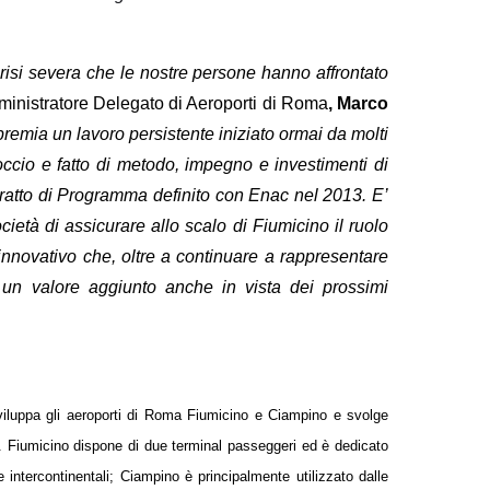
risi severa che le nostre persone hanno affrontato
nistratore Delegato di Aeroporti di Roma
, Marco
premia un lavoro persistente iniziato ormai da molti
occio e fatto di metodo, impegno e investimenti di
ntratto di Programma definito con Enac nel 2013. E’
età di assicurare allo scalo di Fiumicino il ruolo
 innovativo che, oltre a continuare a rappresentare
irà un valore aggiunto anche in vista dei prossimi
viluppa gli aeroporti di Roma Fiumicino e Ciampino e svolge
e. Fiumicino dispone di due terminal passeggeri ed è dedicato
 e intercontinentali; Ciampino è principalmente utilizzato dalle