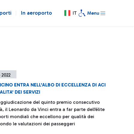
porti
In aeroporto
IT
Menu
e 2022
ICINO ENTRA NELL’ALBO DI ECCELLENZA DI ACI
LITA’ DEI SERVIZI
’aggiudicazione del quinto premio consecutivo
tà, il Leonardo da Vinci entra a far parte dell’élite
porti mondiali che eccellono per qualità dei
condo le valutazioni dei passeggeri