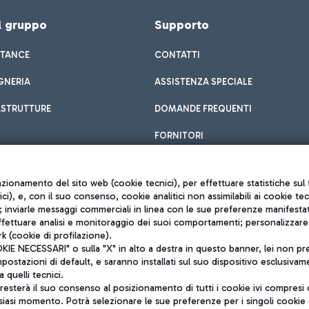
el gruppo
Supporto
STANCE
CONTATTI
GNERIA
ASSISTENZA SPECIALE
ASTRUTTURE
DOMANDE FREQUENTI
FORNITORI
unzionamento del sito web (cookie tecnici), per effettuare statistiche s
nici), e, con il suo consenso, cookie analitici non assimilabili ai cookie te
inviarle messaggi commerciali in linea con le sue preferenze manifestate 
effettuare analisi e monitoraggio dei suoi comportamenti; personalizzare g
k (cookie di profilazione).
Privacy policy
 NECESSARI" o sulla "X" in alto a destra in questo banner, lei non pres
Note legali
stazioni di default, e saranno installati sul suo dispositivo esclusivame
Mappa sito
a quelli tecnici.
nto di Mundys S.p.A.
Accessibilità
sterà il suo consenso al posizionamento di tutti i cookie ivi compresi c
6572251004
QUALITÀ
siasi momento. Potrà selezionare le sue preferenze per i singoli cooki