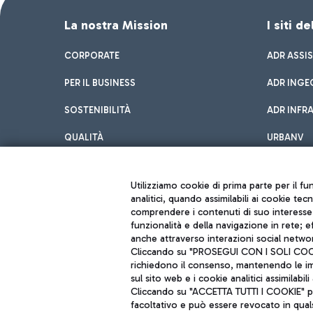
La nostra Mission
I siti d
CORPORATE
ADR ASSI
PER IL BUSINESS
ADR INGE
SOSTENIBILITÀ
ADR INFR
QUALITÀ
URBANV
INNOVATION
Utilizziamo cookie di prima parte per il f
analitici, quando assimilabili ai cookie tec
comprendere i contenuti di suo interesse; 
funzionalità e della navigazione in rete; 
anche attraverso interazioni social networ
Cliccando su "PROSEGUI CON I SOLI COOKIE
richiedono il consenso, mantenendo le impo
sul sito web e i cookie analitici assimilabili 
Aeroporti di Roma S.p.A. - Società soggetta a direzione e coordiname
Cliccando su "ACCETTA TUTTI I COOKIE" pre
Codice fiscale e Registro delle Imprese di Roma 13032990155 P. IVA 0
Capitale sociale 62.224.743,00 int. vers.
facoltativo e può essere revocato in qual