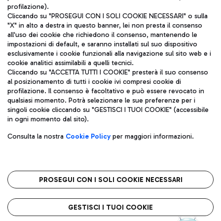
profilazione).
Cliccando su "PROSEGUI CON I SOLI COOKIE NECESSARI" o sulla
"X" in alto a destra in questo banner, lei non presta il consenso
all'uso dei cookie che richiedono il consenso, mantenendo le
impostazioni di default, e saranno installati sul suo dispositivo
esclusivamente i cookie funzionali alla navigazione sul sito web e i
Aeroporti di Roma S.p.A. - Società soggetta a direzione e
cookie analitici assimilabili a quelli tecnici.
coordinamento di Mundys S.p.A.
Cliccando su "ACCETTA TUTTI I COOKIE" presterà il suo consenso
al posizionamento di tutti i cookie ivi compresi cookie di
Codice fiscale e Registro delle Imprese di Roma 13032990155 P.
profilazione. Il consenso è facoltativo e può essere revocato in
IVA 06572251004
qualsiasi momento. Potrà selezionare le sue preferenze per i
Capitale sociale 62.224.743,00 int. vers.
singoli cookie cliccando su "GESTISCI I TUOI COOKIE" (accessibile
Sede legale: Via Pier Paolo Racchetti 1 - 00054 Fiumicino (RM)
in ogni momento dal sito).
telefono +39 06 65951
Privacy policy
Note legali
Consulta la nostra
Cookie Policy
per maggiori informazioni.
Mappa sito
Accessibilità
Roma FCO
L'aeroporto stellato
PROSEGUI CON I SOLI COOKIE NECESSARI
QUALITÀ
SOSTENIBILITÀ
INNOVAZIONE
GESTISCI I TUOI COOKIE