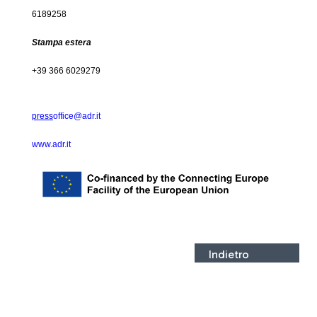
6189258
Stampa estera
+39 366 6029279
press
office@adr.it
www.adr.it
Indietro