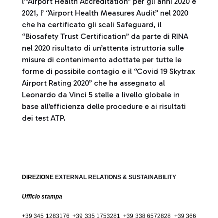
l’‘’Airport Health Accreditation’’ per gli anni 2020 e
2021, l’ ‘’Airport Health Measures Audit’’ nel 2020
che ha certificato gli scali Safeguard, il
“Biosafety Trust Certification” da parte di RINA
nel 2020 risultato di un’attenta istruttoria sulle
misure di contenimento adottate per tutte le
forme di possibile contagio e il ‘’Covid 19 Skytrax
Airport Rating 2020’’ che ha assegnato al
Leonardo da Vinci 5 stelle a livello globale in
base all’efficienza delle procedure e ai risultati
dei test ATP.
DIREZIONE
EXTERNAL RELATIONS & SUSTAINABILITY
Ufficio stampa
+39 345 1283176 +39 335 1753281 +39 338 6572828 +39 366