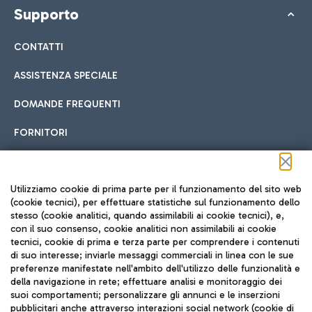
Supporto
CONTATTI
ASSISTENZA SPECIALE
DOMANDE FREQUENTI
FORNITORI
Seguici sui social
Utilizziamo cookie di prima parte per il funzionamento del sito web
(cookie tecnici), per effettuare statistiche sul funzionamento dello
stesso (cookie analitici, quando assimilabili ai cookie tecnici), e,
con il suo consenso, cookie analitici non assimilabili ai cookie
tecnici, cookie di prima e terza parte per comprendere i contenuti
di suo interesse; inviarle messaggi commerciali in linea con le sue
TRAVEL JOURNAL
preferenze manifestate nell'ambito dell'utilizzo delle funzionalità e
della navigazione in rete; effettuare analisi e monitoraggio dei
ITA
suoi comportamenti; personalizzare gli annunci e le inserzioni
pubblicitari anche attraverso interazioni social network (cookie di