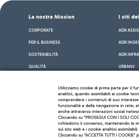
La nostra Mission
I siti d
CORPORATE
ADR ASSI
PER IL BUSINESS
ADR INGE
SOSTENIBILITÀ
ADR INFR
QUALITÀ
URBANV
INNOVATION
Utilizziamo cookie di prima parte per il f
analitici, quando assimilabili ai cookie tec
comprendere i contenuti di suo interesse; 
funzionalità e della navigazione in rete; 
anche attraverso interazioni social networ
Cliccando su "PROSEGUI CON I SOLI COOKIE
richiedono il consenso, mantenendo le impo
sul sito web e i cookie analitici assimilabili 
Aeroporti di Roma S.p.A. - Società soggetta a direzione e coordiname
Cliccando su "ACCETTA TUTTI I COOKIE" pre
Codice fiscale e Registro delle Imprese di Roma 13032990155 P. IVA 0