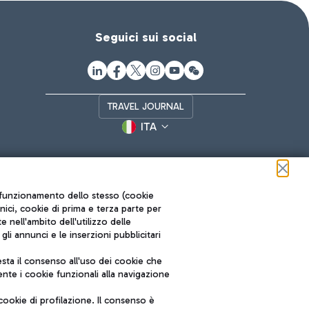
Seguici sui social
TRAVEL JOURNAL
ITA
ul funzionamento dello stesso (cookie
cnici, cookie di prima e terza parte per
nell'ambito dell'utilizzo delle
li annunci e le inserzioni pubblicitari
ta il consenso all'uso dei cookie che
Roma FCO
nte i cookie funzionali alla navigazione
L'aeroporto stellato
ookie di profilazione. Il consenso è