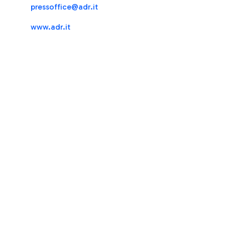
press
office@adr.it
www.adr.it