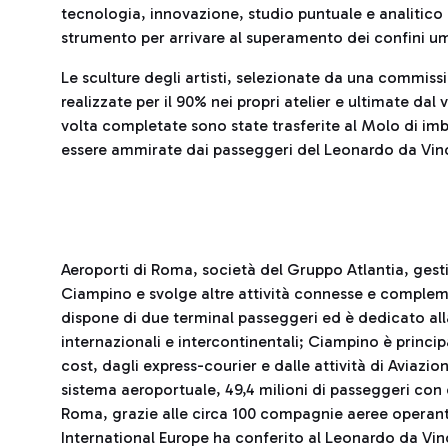
tecnologia, innovazione, studio puntuale e analitic
strumento per arrivare al superamento dei confini uma
Le sculture degli artisti, selezionate da una commissi
realizzate per il 90% nei propri atelier e ultimate dal 
volta completate sono state trasferite al Molo di i
essere ammirate dai passeggeri del Leonardo da Vinci i
Aeroporti di Roma, società del Gruppo Atlantia, gesti
Ciampino e svolge altre attività connesse e complem
dispone di due terminal passeggeri ed è dedicato alla 
internazionali e intercontinentali; Ciampino è princ
cost, dagli express-courier e dalle attività di Aviaz
sistema aeroportuale, 49,4 milioni di passeggeri con 
Roma, grazie alle circa 100 compagnie aeree operanti 
International Europe ha conferito al Leonardo da Vinci