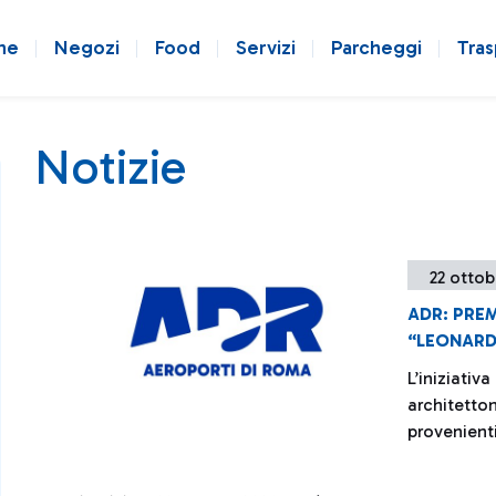
ne
Negozi
Food
Servizi
Parcheggi
Tras
Notizie
22 ottob
ADR: PREM
“LEONARDO
L’iniziativ
architetton
provenient