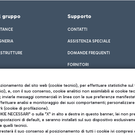
el gruppo
Supporto
STANCE
CONTATTI
GNERIA
ASSISTENZA SPECIALE
ASTRUTTURE
DOMANDE FREQUENTI
FORNITORI
unzionamento del sito web (cookie tecnici), per effettuare statistiche s
nici), e, con il suo consenso, cookie analitici non assimilabili ai cookie te
inviarle messaggi commerciali in linea con le sue preferenze manifestate 
effettuare analisi e monitoraggio dei suoi comportamenti; personalizzare g
k (cookie di profilazione).
Privacy policy
 NECESSARI" o sulla "X" in alto a destra in questo banner, lei non pres
Note legali
stazioni di default, e saranno installati sul suo dispositivo esclusivame
Mappa sito
a quelli tecnici.
nto di Mundys S.p.A.
Accessibilità
sterà il suo consenso al posizionamento di tutti i cookie ivi compresi c
6572251004