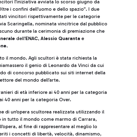
citori l’iniziativa avviata lo scorso giugno da
ltre i confini dell’uomo e dello spazio”. I due
tati vincitori rispettivamente per le categorie
via Scaringella, nominata vincitrice dal pubblico
ascuno durante la cerimonia di premiazione che
enerale
dell’
ENAC
,
Alessio Quaranta
e
one
.
to il mondo. Agli scultori è stata richiesta la
iamassero il genio di Leonardo da Vinci da cui
do di concorso pubblicato sui siti internet della
settore del mondo dell’arte.
ranieri di età inferiore ai 40 anni per la categoria
e ai 40 anni per la categoria Over.
ne di un’opera scultorea realizzata utilizzando il
 in tutto il mondo come marmo di Carrara,
ll’opera, al fine di rappresentare al meglio lo
iti i concetti di libertà, velocità, dinamismo,