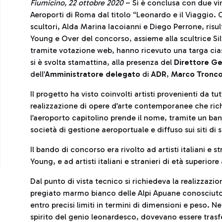
Fiumicino, 22 ottobre 2020
– Si è conclusa con due vin
Aeroporti di Roma dal titolo “Leonardo e il Viaggio. O
scultori, Alda Marina Iacoianni e Diego Perrone, risul
Young e Over del concorso, assieme alla scultrice Sil
tramite votazione web, hanno ricevuto una targa ci
si è svolta stamattina, alla presenza del
Direttore G
dell’
Amministratore delegato
di
ADR
,
Marco Tronc
Il progetto ha visto coinvolti artisti provenienti da tut
realizzazione di opere d’arte contemporanee che rich
l’aeroporto capitolino prende il nome, tramite un ban
società di gestione aeroportuale e diffuso sui siti di 
Il bando di concorso era rivolto ad artisti italiani e st
Young, e ad artisti italiani e stranieri di età superior
Dal punto di vista tecnico si richiedeva la realizzazio
pregiato marmo bianco delle Alpi Apuane conosciuto
entro precisi limiti in termini di dimensioni e peso. Ne
spirito del genio leonardesco, dovevano essere trasfer