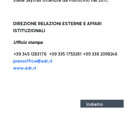
stelle Skytrax ottenute da Fiumicino nel 2017.
DIREZIONE RELAZIONI ESTERNE E AFFARI
ISTITUZIONALI
Ufficio stampa
+39 345 1283176 +39 335 1753281 +39 338 2098246
press
office@adr.it
www.adr.it
Indietro