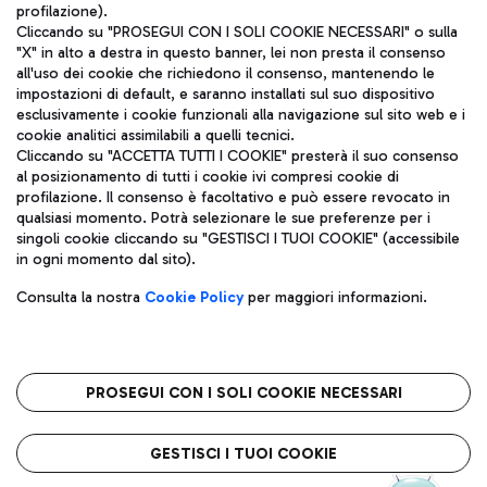
profilazione).
Cliccando su "PROSEGUI CON I SOLI COOKIE NECESSARI" o sulla
"X" in alto a destra in questo banner, lei non presta il consenso
all'uso dei cookie che richiedono il consenso, mantenendo le
impostazioni di default, e saranno installati sul suo dispositivo
esclusivamente i cookie funzionali alla navigazione sul sito web e i
Aeroporti di Roma S.p.A. - Società soggetta a direzione e
cookie analitici assimilabili a quelli tecnici.
coordinamento di Mundys S.p.A.
Cliccando su "ACCETTA TUTTI I COOKIE" presterà il suo consenso
al posizionamento di tutti i cookie ivi compresi cookie di
Codice fiscale e Registro delle Imprese di Roma 13032990155 P.
profilazione. Il consenso è facoltativo e può essere revocato in
IVA 06572251004
qualsiasi momento. Potrà selezionare le sue preferenze per i
Capitale sociale 62.224.743,00 int. vers.
singoli cookie cliccando su "GESTISCI I TUOI COOKIE" (accessibile
Sede legale: Via Pier Paolo Racchetti 1 - 00054 Fiumicino (RM)
in ogni momento dal sito).
telefono +39 06 65951
Privacy policy
Note legali
Consulta la nostra
Cookie Policy
per maggiori informazioni.
Mappa sito
Accessibilità
Roma FCO
L'aeroporto stellato
PROSEGUI CON I SOLI COOKIE NECESSARI
QUALITÀ
SOSTENIBILITÀ
INNOVAZIONE
GESTISCI I TUOI COOKIE