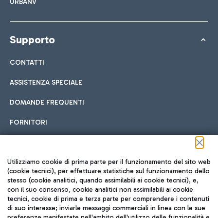
URBANV
Supporto
CONTATTI
ASSISTENZA SPECIALE
DOMANDE FREQUENTI
FORNITORI
Seguici sui social
Utilizziamo cookie di prima parte per il funzionamento del sito web
(cookie tecnici), per effettuare statistiche sul funzionamento dello
stesso (cookie analitici, quando assimilabili ai cookie tecnici), e,
con il suo consenso, cookie analitici non assimilabili ai cookie
tecnici, cookie di prima e terza parte per comprendere i contenuti
di suo interesse; inviarle messaggi commerciali in linea con le sue
TRAVEL JOURNAL
preferenze manifestate nell'ambito dell'utilizzo delle funzionalità e