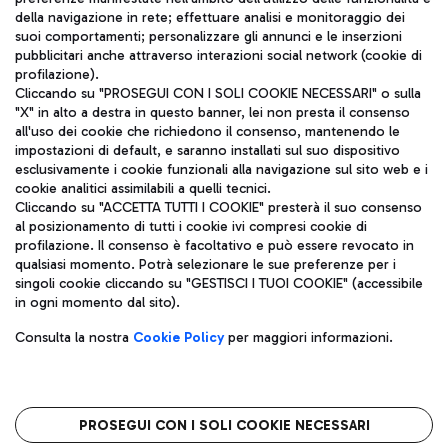
della navigazione in rete; effettuare analisi e monitoraggio dei
ITA
suoi comportamenti; personalizzare gli annunci e le inserzioni
pubblicitari anche attraverso interazioni social network (cookie di
profilazione).
Cliccando su "PROSEGUI CON I SOLI COOKIE NECESSARI" o sulla
"X" in alto a destra in questo banner, lei non presta il consenso
all'uso dei cookie che richiedono il consenso, mantenendo le
impostazioni di default, e saranno installati sul suo dispositivo
esclusivamente i cookie funzionali alla navigazione sul sito web e i
Aeroporti di Roma S.p.A. - Società soggetta a direzione e
cookie analitici assimilabili a quelli tecnici.
coordinamento di Mundys S.p.A.
Cliccando su "ACCETTA TUTTI I COOKIE" presterà il suo consenso
al posizionamento di tutti i cookie ivi compresi cookie di
Codice fiscale e Registro delle Imprese di Roma 13032990155 P.
profilazione. Il consenso è facoltativo e può essere revocato in
IVA 06572251004
qualsiasi momento. Potrà selezionare le sue preferenze per i
Capitale sociale 62.224.743,00 int. vers.
singoli cookie cliccando su "GESTISCI I TUOI COOKIE" (accessibile
Sede legale: Via Pier Paolo Racchetti 1 - 00054 Fiumicino (RM)
in ogni momento dal sito).
telefono +39 06 65951
Privacy policy
Note legali
Consulta la nostra
Cookie Policy
per maggiori informazioni.
Mappa sito
Accessibilità
Roma FCO
L'aeroporto stellato
PROSEGUI CON I SOLI COOKIE NECESSARI