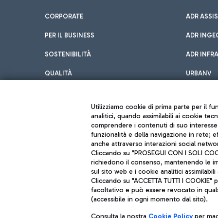
CORPORATE
ADR ASSI
PER IL BUSINESS
ADR INGE
SOSTENIBILITÀ
ADR INFR
QUALITÀ
URBANV
INNOVATION
Utilizziamo cookie di prima parte per il f
analitici, quando assimilabili ai cookie tec
comprendere i contenuti di suo interesse; 
funzionalità e della navigazione in rete; 
anche attraverso interazioni social networ
Cliccando su "PROSEGUI CON I SOLI COOKIE
richiedono il consenso, mantenendo le impo
sul sito web e i cookie analitici assimilabili 
Aeroporti di Roma S.p.A. - Società soggetta a direzione e coordiname
Cliccando su "ACCETTA TUTTI I COOKIE" pre
Codice fiscale e Registro delle Imprese di Roma 13032990155 P. IVA 0
Capitale sociale 62.224.743,00 int. vers.
facoltativo e può essere revocato in qual
Sede legale: Via Pier Paolo Racchetti 1 - 00054 Fiumicino (RM) telefon
(accessibile in ogni momento dal sito).
Consulta la nostra
Cookie Policy
per magg