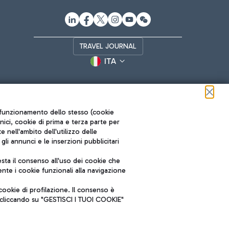
TRAVEL JOURNAL
ITA
ul funzionamento dello stesso (cookie
cnici, cookie di prima e terza parte per
nell'ambito dell'utilizzo delle
li annunci e le inserzioni pubblicitari
ta il consenso all'uso dei cookie che
Roma FCO
nte i cookie funzionali alla navigazione
L'aeroporto stellato
ookie di profilazione. Il consenso è
SOSTENIBILITÀ
INNOVAZIONE
e cliccando su "GESTISCI I TUOI COOKIE"