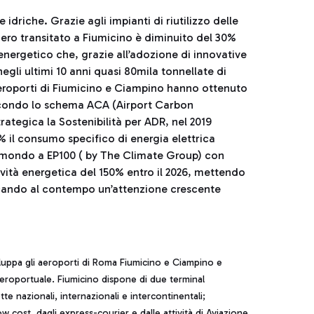
e idriche. Grazie agli impianti di riutilizzo delle
gero transitato a Fiumicino è diminuito del 30%
e energetico che, grazie all’adozione di innovative
gli ultimi 10 anni quasi 80mila tonnellate di
aeroporti di Fiumicino e Ciampino hanno ottenuto
, secondo lo schema ACA (Airport Carbon
rategica la Sostenibilità per ADR, nel 2019
% il consumo specifico di energia elettrica
 mondo a EP100 ( by The Climate Group) con
vità energetica del 150% entro il 2026, mettendo
edicando al contempo un’attenzione crescente
iluppa gli aeroporti di Roma Fiumicino e Ciampino e
aeroportuale. Fiumicino dispone di due terminal
tte nazionali, internazionali e intercontinentali;
 cost, dagli express-courier e dalle attività di Aviazione