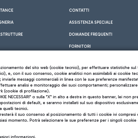
STANCE
CONTATTI
GNERIA
ASSISTENZA SPECIALE
ASTRUTTURE
DOMANDE FREQUENTI
FORNITORI
unzionamento del sito web (cookie tecnici), per effettuare statistiche s
nici), e, con il suo consenso, cookie analitici non assimilabili ai cookie te
inviarle messaggi commerciali in linea con le sue preferenze manifestate 
effettuare analisi e monitoraggio dei suoi comportamenti; personalizzare g
k (cookie di profilazione).
Privacy policy
 NECESSARI" o sulla "X" in alto a destra in questo banner, lei non pres
Note legali
stazioni di default, e saranno installati sul suo dispositivo esclusivame
Mappa sito
a quelli tecnici.
nto di Mundys S.p.A.
Accessibilità
sterà il suo consenso al posizionamento di tutti i cookie ivi compresi c
6572251004
QUALITÀ
siasi momento. Potrà selezionare le sue preferenze per i singoli cooki
o +39 06 65951
iori informazioni.