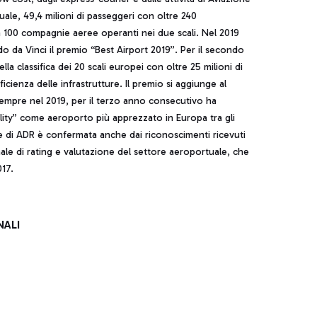
le, 49,4 milioni di passeggeri con oltre 240
ca 100 compagnie aeree operanti nei due scali. Nel 2019
do da Vinci il premio “Best Airport 2019”. Per il secondo
 classifica dei 20 scali europei con oltre 25 milioni di
icienza delle infrastrutture. Il premio si aggiunge al
sempre nel 2019, per il terzo anno consecutivo ha
lity” come aeroporto più apprezzato in Europa tra gli
ne di ADR è confermata anche dai riconoscimenti ricevuti
nale di rating e valutazione del settore aeroportuale, che
017.
NALI