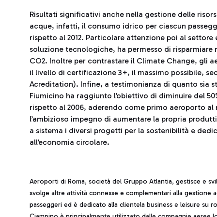
Risultati significativi anche nella gestione delle risors
acque, infatti, il consumo idrico per ciascun passeg
rispetto al 2012. Particolare attenzione poi al settor
soluzione tecnologiche, ha permesso di risparmiare ne
CO2. Inoltre per contrastare il Climate Change, gli 
il livello di certificazione 3+, il massimo possibile
Acreditation). Infine, a testimonianza di quanto sia st
Fiumicino ha raggiunto l’obiettivo di diminuire del 50
rispetto al 2006, aderendo come primo aeroporto al
l’ambizioso impegno di aumentare la propria produtti
a sistema i diversi progetti per la sostenibilità e d
all’economia circolare.
Aeroporti di Roma, società del Gruppo Atlantia, gestisce e sv
svolge altre attività connesse e complementari alla gestione 
passeggeri ed è dedicato alla clientela business e leisure su ro
Ciampino è principalmente utilizzato dalle compagnie aeree low