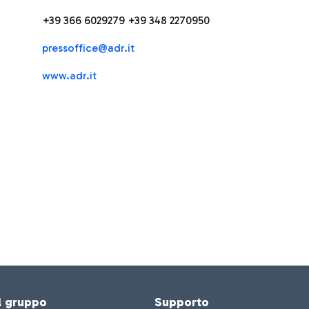
+39 366 6029279 +39 348 2270950
press
office@adr.it
www.adr.it
el gruppo
Supporto