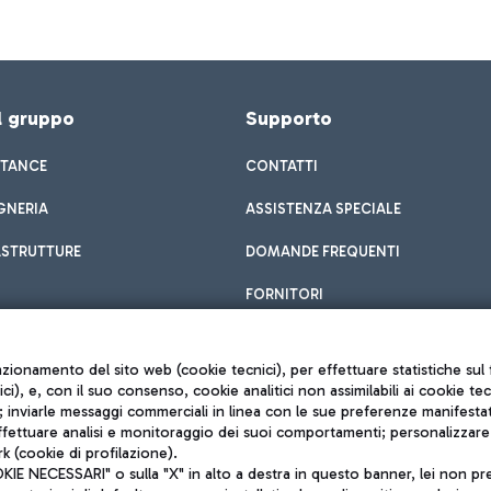
el gruppo
Supporto
STANCE
CONTATTI
GNERIA
ASSISTENZA SPECIALE
ASTRUTTURE
DOMANDE FREQUENTI
FORNITORI
unzionamento del sito web (cookie tecnici), per effettuare statistiche s
nici), e, con il suo consenso, cookie analitici non assimilabili ai cookie te
inviarle messaggi commerciali in linea con le sue preferenze manifestate 
effettuare analisi e monitoraggio dei suoi comportamenti; personalizzare g
k (cookie di profilazione).
Privacy policy
 NECESSARI" o sulla "X" in alto a destra in questo banner, lei non pres
Note legali