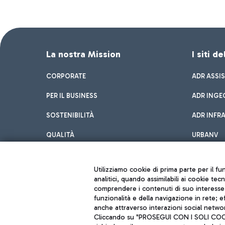
La nostra Mission
I siti d
CORPORATE
ADR ASSI
PER IL BUSINESS
ADR INGE
SOSTENIBILITÀ
ADR INFR
QUALITÀ
URBANV
INNOVATION
Utilizziamo cookie di prima parte per il f
analitici, quando assimilabili ai cookie tec
comprendere i contenuti di suo interesse; 
funzionalità e della navigazione in rete; 
anche attraverso interazioni social networ
Cliccando su "PROSEGUI CON I SOLI COOKIE