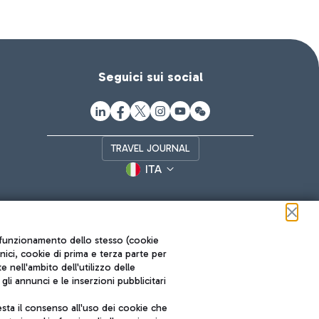
Seguici sui social
TRAVEL JOURNAL
ITA
ul funzionamento dello stesso (cookie
cnici, cookie di prima e terza parte per
nell'ambito dell'utilizzo delle
li annunci e le inserzioni pubblicitari
ta il consenso all'uso dei cookie che
Roma FCO