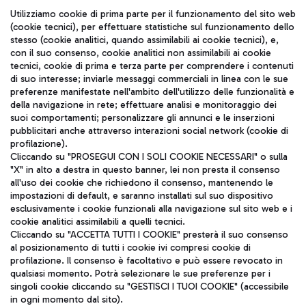
Seguici sui social
Utilizziamo cookie di prima parte per il funzionamento del sito web
(cookie tecnici), per effettuare statistiche sul funzionamento dello
stesso (cookie analitici, quando assimilabili ai cookie tecnici), e,
con il suo consenso, cookie analitici non assimilabili ai cookie
tecnici, cookie di prima e terza parte per comprendere i contenuti
di suo interesse; inviarle messaggi commerciali in linea con le sue
TRAVEL JOURNAL
preferenze manifestate nell'ambito dell'utilizzo delle funzionalità e
della navigazione in rete; effettuare analisi e monitoraggio dei
ITA
suoi comportamenti; personalizzare gli annunci e le inserzioni
pubblicitari anche attraverso interazioni social network (cookie di
profilazione).
Cliccando su "PROSEGUI CON I SOLI COOKIE NECESSARI" o sulla
"X" in alto a destra in questo banner, lei non presta il consenso
all'uso dei cookie che richiedono il consenso, mantenendo le
impostazioni di default, e saranno installati sul suo dispositivo
esclusivamente i cookie funzionali alla navigazione sul sito web e i
Aeroporti di Roma S.p.A. - Società soggetta a direzione e
cookie analitici assimilabili a quelli tecnici.
coordinamento di Mundys S.p.A.
Cliccando su "ACCETTA TUTTI I COOKIE" presterà il suo consenso
al posizionamento di tutti i cookie ivi compresi cookie di
Codice fiscale e Registro delle Imprese di Roma 13032990155 P.
profilazione. Il consenso è facoltativo e può essere revocato in
IVA 06572251004
qualsiasi momento. Potrà selezionare le sue preferenze per i
Capitale sociale 62.224.743,00 int. vers.
singoli cookie cliccando su "GESTISCI I TUOI COOKIE" (accessibile
Sede legale: Via Pier Paolo Racchetti 1 - 00054 Fiumicino (RM)
in ogni momento dal sito).
telefono +39 06 65951