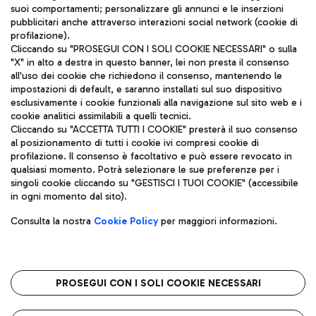
suoi comportamenti; personalizzare gli annunci e le inserzioni
pubblicitari anche attraverso interazioni social network (cookie di
profilazione).
Cliccando su "PROSEGUI CON I SOLI COOKIE NECESSARI" o sulla
"X" in alto a destra in questo banner, lei non presta il consenso
all'uso dei cookie che richiedono il consenso, mantenendo le
impostazioni di default, e saranno installati sul suo dispositivo
esclusivamente i cookie funzionali alla navigazione sul sito web e i
Aeroporti di Roma S.p.A. - Società soggetta a direzione e
cookie analitici assimilabili a quelli tecnici.
coordinamento di Mundys S.p.A.
Cliccando su "ACCETTA TUTTI I COOKIE" presterà il suo consenso
al posizionamento di tutti i cookie ivi compresi cookie di
Codice fiscale e Registro delle Imprese di Roma 13032990155 P.
profilazione. Il consenso è facoltativo e può essere revocato in
IVA 06572251004
qualsiasi momento. Potrà selezionare le sue preferenze per i
Capitale sociale 62.224.743,00 int. vers.
singoli cookie cliccando su "GESTISCI I TUOI COOKIE" (accessibile
Sede legale: Via Pier Paolo Racchetti 1 - 00054 Fiumicino (RM)
in ogni momento dal sito).
telefono +39 06 65951
Privacy policy
Note legali
Consulta la nostra
Cookie Policy
per maggiori informazioni.
Mappa sito
Accessibilità
Roma FCO
L'aeroporto stellato
PROSEGUI CON I SOLI COOKIE NECESSARI
QUALITÀ
SOSTENIBILITÀ
INNOVAZIONE