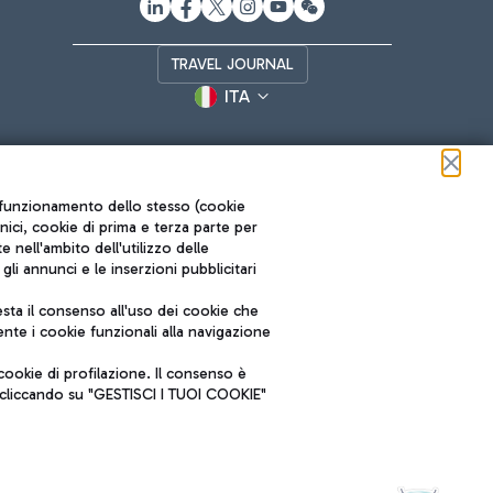
TRAVEL JOURNAL
ITA
ul funzionamento dello stesso (cookie
cnici, cookie di prima e terza parte per
nell'ambito dell'utilizzo delle
li annunci e le inserzioni pubblicitari
ta il consenso all'uso dei cookie che
Roma FCO
nte i cookie funzionali alla navigazione
L'aeroporto stellato
ookie di profilazione. Il consenso è
SOSTENIBILITÀ
INNOVAZIONE
e cliccando su "GESTISCI I TUOI COOKIE"