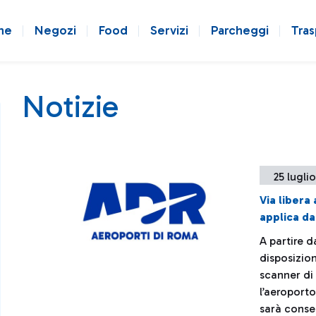
ne
Negozi
Food
Servizi
Parcheggi
Tras
Notizie
25 lugli
Via libera
applica da
A partire d
disposizio
scanner di
l’aeroporto
sarà consen