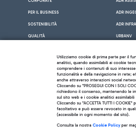
CORPORATE
ADR ASSI
PER IL BUSINESS
ADR INGE
SOSTENIBILITÀ
ADR INFR
QUALITÀ
URBANV
INNOVATION
Utilizziamo cookie di prima parte per il f
analitici, quando assimilabili ai cookie tec
comprendere i contenuti di suo interesse; 
funzionalità e della navigazione in rete; 
anche attraverso interazioni social networ
Cliccando su "PROSEGUI CON I SOLI COOKIE
richiedono il consenso, mantenendo le impo
sul sito web e i cookie analitici assimilabili 
Aeroporti di Roma S.p.A. - Società soggetta a direzione e coordiname
Cliccando su "ACCETTA TUTTI I COOKIE" pre
Codice fiscale e Registro delle Imprese di Roma 13032990155 P. IVA 0
Capitale sociale 62.224.743,00 int. vers.
facoltativo e può essere revocato in qual
Sede legale: Via Pier Paolo Racchetti 1 - 00054 Fiumicino (RM) telefon
(accessibile in ogni momento dal sito).
Consulta la nostra
Cookie Policy
per magg