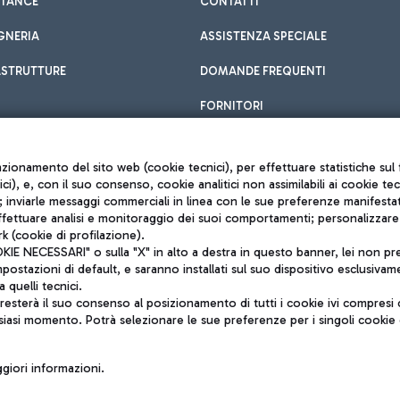
STANCE
CONTATTI
GNERIA
ASSISTENZA SPECIALE
ASTRUTTURE
DOMANDE FREQUENTI
FORNITORI
unzionamento del sito web (cookie tecnici), per effettuare statistiche s
nici), e, con il suo consenso, cookie analitici non assimilabili ai cookie te
inviarle messaggi commerciali in linea con le sue preferenze manifestate 
effettuare analisi e monitoraggio dei suoi comportamenti; personalizzare g
k (cookie di profilazione).
Privacy policy
 NECESSARI" o sulla "X" in alto a destra in questo banner, lei non pres
Note legali
stazioni di default, e saranno installati sul suo dispositivo esclusivame
Mappa sito
a quelli tecnici.
nto di Mundys S.p.A.
Accessibilità
sterà il suo consenso al posizionamento di tutti i cookie ivi compresi c
6572251004
QUALITÀ
siasi momento. Potrà selezionare le sue preferenze per i singoli cooki
o +39 06 65951
iori informazioni.