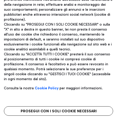
della navigazione in rete; effettuare analisi e monitoraggio dei
ITA
suoi comportamenti; personalizzare gli annunci e le inserzioni
pubblicitari anche attraverso interazioni social network (cookie di
profilazione).
Cliccando su "PROSEGUI CON I SOLI COOKIE NECESSARI" o sulla
"X" in alto a destra in questo banner, lei non presta il consenso
all'uso dei cookie che richiedono il consenso, mantenendo le
impostazioni di default, e saranno installati sul suo dispositivo
esclusivamente i cookie funzionali alla navigazione sul sito web e i
Aeroporti di Roma S.p.A. - Società soggetta a direzione e
cookie analitici assimilabili a quelli tecnici.
coordinamento di Mundys S.p.A.
Cliccando su "ACCETTA TUTTI I COOKIE" presterà il suo consenso
al posizionamento di tutti i cookie ivi compresi cookie di
Codice fiscale e Registro delle Imprese di Roma 13032990155 P.
profilazione. Il consenso è facoltativo e può essere revocato in
IVA 06572251004
qualsiasi momento. Potrà selezionare le sue preferenze per i
Capitale sociale 62.224.743,00 int. vers.
singoli cookie cliccando su "GESTISCI I TUOI COOKIE" (accessibile
Sede legale: Via Pier Paolo Racchetti 1 - 00054 Fiumicino (RM)
in ogni momento dal sito).
telefono +39 06 65951
Privacy policy
Note legali
Consulta la nostra
Cookie Policy
per maggiori informazioni.
Mappa sito
Accessibilità
Roma FCO
L'aeroporto stellato
PROSEGUI CON I SOLI COOKIE NECESSARI