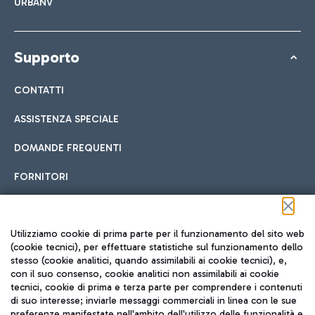
URBANV
Supporto
CONTATTI
ASSISTENZA SPECIALE
DOMANDE FREQUENTI
FORNITORI
Seguici sui social
Utilizziamo cookie di prima parte per il funzionamento del sito web
(cookie tecnici), per effettuare statistiche sul funzionamento dello
stesso (cookie analitici, quando assimilabili ai cookie tecnici), e,
con il suo consenso, cookie analitici non assimilabili ai cookie
tecnici, cookie di prima e terza parte per comprendere i contenuti
di suo interesse; inviarle messaggi commerciali in linea con le sue
TRAVEL JOURNAL
preferenze manifestate nell'ambito dell'utilizzo delle funzionalità e