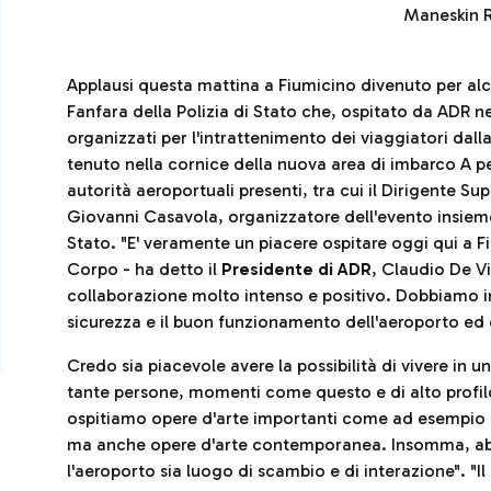
Maneskin 
Applausi questa mattina a Fiumicino divenuto per alc
Fanfara della Polizia di Stato che, ospitato da ADR nell
organizzati per l'intrattenimento dei viaggiatori dalla
tenuto nella cornice della nuova area di imbarco A p
autorità aeroportuali presenti, tra cui il Dirigente Su
Giovanni Casavola, organizzatore dell'evento insieme a
Stato. "E' veramente un piacere ospitare oggi qui a Fi
Corpo - ha detto il
Presidente di ADR
, Claudio De V
collaborazione molto intenso e positivo. Dobbiamo inf
sicurezza e il buon funzionamento dell'aeroporto ed è
Credo sia piacevole avere la possibilità di vivere in
tante persone, momenti come questo e di alto profilo 
ospitiamo opere d'arte importanti come ad esempio sc
ma anche opere d'arte contemporanea. Insomma, abb
l'aeroporto sia luogo di scambio e di interazione". "Il