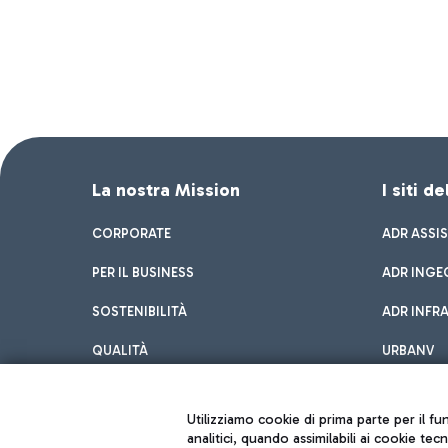
La nostra Mission
I siti d
CORPORATE
ADR ASSI
PER IL BUSINESS
ADR INGE
SOSTENIBILITÀ
ADR INFR
QUALITÀ
URBANV
INNOVATION
Utilizziamo cookie di prima parte per il f
analitici, quando assimilabili ai cookie tec