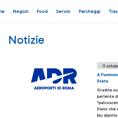
ne
Negozi
Food
Servizi
Parcheggi
Tras
Notizie
11 ottob
A Fiumicin
Stato
Gradita so
partenza d
"palcosceni
Stato che s
blu dipinto