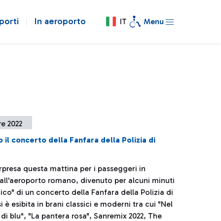
porti
In aeroporto
IT
Menu
re 2022
o il concerto della Fanfara della Polizia di
rpresa questa mattina per i passeggeri in
all'aeroporto romano, divenuto per alcuni minuti
co" di un concerto della Fanfara della Polizia di
i è esibita in brani classici e moderni tra cui "Nel
 di blu", "La pantera rosa", Sanremix 2022, The