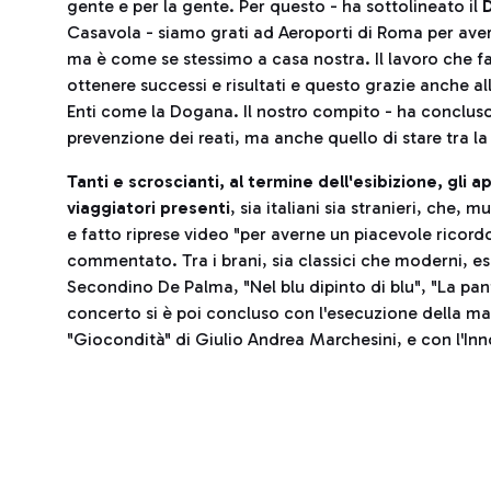
gente e per la gente. Per questo - ha sottolineato il
D
Casavola - siamo grati ad Aeroporti di Roma per ave
ma è come se stessimo a casa nostra. Il lavoro che f
ottenere successi e risultati e questo grazie anche al
Enti come la Dogana. Il nostro compito - ha concluso 
prevenzione dei reati, ma anche quello di stare tra la
Tanti e scroscianti, al termine dell'esibizione, gli a
viaggiatori presenti
, sia italiani sia stranieri, che,
e fatto riprese video "per averne un piacevole ricord
commentato. Tra i brani, sia classici che moderni, es
Secondino De Palma, "Nel blu dipinto di blu", "La pan
concerto si è poi concluso con l'esecuzione della mar
"Giocondità" di Giulio Andrea Marchesini, e con l'Inno