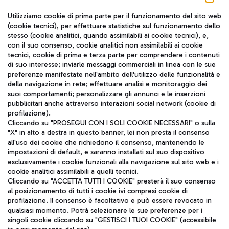
Seguici sui social
Utilizziamo cookie di prima parte per il funzionamento del sito web
(cookie tecnici), per effettuare statistiche sul funzionamento dello
stesso (cookie analitici, quando assimilabili ai cookie tecnici), e,
con il suo consenso, cookie analitici non assimilabili ai cookie
tecnici, cookie di prima e terza parte per comprendere i contenuti
di suo interesse; inviarle messaggi commerciali in linea con le sue
TRAVEL JOURNAL
preferenze manifestate nell'ambito dell'utilizzo delle funzionalità e
della navigazione in rete; effettuare analisi e monitoraggio dei
ITA
suoi comportamenti; personalizzare gli annunci e le inserzioni
pubblicitari anche attraverso interazioni social network (cookie di
profilazione).
Cliccando su "PROSEGUI CON I SOLI COOKIE NECESSARI" o sulla
"X" in alto a destra in questo banner, lei non presta il consenso
all'uso dei cookie che richiedono il consenso, mantenendo le
impostazioni di default, e saranno installati sul suo dispositivo
esclusivamente i cookie funzionali alla navigazione sul sito web e i
Aeroporti di Roma S.p.A. - Società soggetta a direzione e
cookie analitici assimilabili a quelli tecnici.
coordinamento di Mundys S.p.A.
Cliccando su "ACCETTA TUTTI I COOKIE" presterà il suo consenso
al posizionamento di tutti i cookie ivi compresi cookie di
Codice fiscale e Registro delle Imprese di Roma 13032990155 P.
profilazione. Il consenso è facoltativo e può essere revocato in
IVA 06572251004
qualsiasi momento. Potrà selezionare le sue preferenze per i
Capitale sociale 62.224.743,00 int. vers.
singoli cookie cliccando su "GESTISCI I TUOI COOKIE" (accessibile
Sede legale: Via Pier Paolo Racchetti 1 - 00054 Fiumicino (RM)