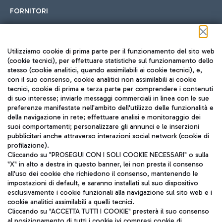
FORNITORI
Seguici sui social
Utilizziamo cookie di prima parte per il funzionamento del sito web
(cookie tecnici), per effettuare statistiche sul funzionamento dello
stesso (cookie analitici, quando assimilabili ai cookie tecnici), e,
con il suo consenso, cookie analitici non assimilabili ai cookie
tecnici, cookie di prima e terza parte per comprendere i contenuti
di suo interesse; inviarle messaggi commerciali in linea con le sue
TRAVEL JOURNAL
preferenze manifestate nell'ambito dell'utilizzo delle funzionalità e
della navigazione in rete; effettuare analisi e monitoraggio dei
ITA
suoi comportamenti; personalizzare gli annunci e le inserzioni
pubblicitari anche attraverso interazioni social network (cookie di
profilazione).
Cliccando su "PROSEGUI CON I SOLI COOKIE NECESSARI" o sulla
"X" in alto a destra in questo banner, lei non presta il consenso
all'uso dei cookie che richiedono il consenso, mantenendo le
impostazioni di default, e saranno installati sul suo dispositivo
esclusivamente i cookie funzionali alla navigazione sul sito web e i
Aeroporti di Roma S.p.A. - Società soggetta a direzione e
cookie analitici assimilabili a quelli tecnici.
coordinamento di Mundys S.p.A.
Cliccando su "ACCETTA TUTTI I COOKIE" presterà il suo consenso
al posizionamento di tutti i cookie ivi compresi cookie di
Codice fiscale e Registro delle Imprese di Roma 13032990155 P.