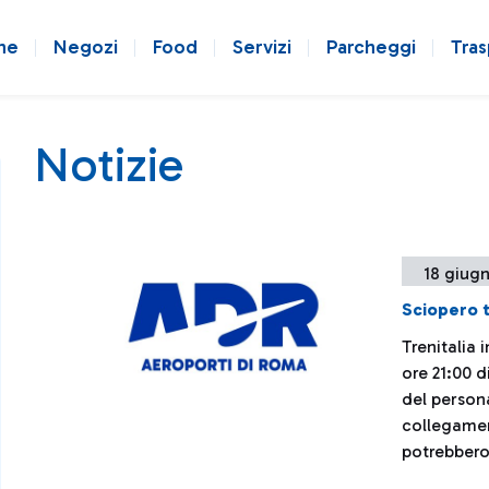
ne
Negozi
Food
Servizi
Parcheggi
Tras
Notizie
18 giug
Sciopero t
Trenitalia 
ore 21:00 d
del persona
collegament
potrebbero 