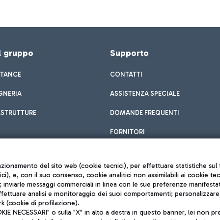
el gruppo
Supporto
STANCE
CONTATTI
GNERIA
ASSISTENZA SPECIALE
ASTRUTTURE
DOMANDE FREQUENTI
FORNITORI
unzionamento del sito web (cookie tecnici), per effettuare statistiche s
nici), e, con il suo consenso, cookie analitici non assimilabili ai cookie te
inviarle messaggi commerciali in linea con le sue preferenze manifestate 
effettuare analisi e monitoraggio dei suoi comportamenti; personalizzare g
k (cookie di profilazione).
Privacy policy
 NECESSARI" o sulla "X" in alto a destra in questo banner, lei non pres
Note legali