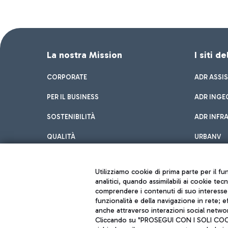
La nostra Mission
I siti d
CORPORATE
ADR ASSI
PER IL BUSINESS
ADR INGE
SOSTENIBILITÀ
ADR INFR
QUALITÀ
URBANV
INNOVATION
Utilizziamo cookie di prima parte per il f
analitici, quando assimilabili ai cookie tec
comprendere i contenuti di suo interesse; 
funzionalità e della navigazione in rete; 
anche attraverso interazioni social networ
Cliccando su "PROSEGUI CON I SOLI COOKIE