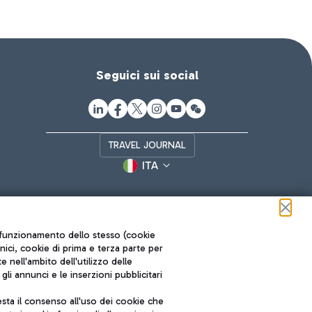
Seguici sui social
TRAVEL JOURNAL
ITA
ul funzionamento dello stesso (cookie
cnici, cookie di prima e terza parte per
nell'ambito dell'utilizzo delle
li annunci e le inserzioni pubblicitari
ta il consenso all'uso dei cookie che
Roma FCO