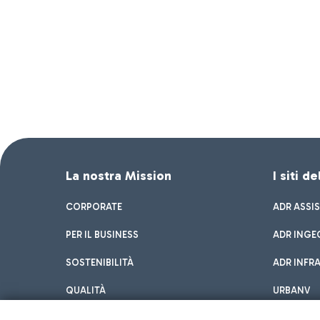
La nostra Mission
I siti d
CORPORATE
ADR ASSI
PER IL BUSINESS
ADR INGE
SOSTENIBILITÀ
ADR INFR
QUALITÀ
URBANV
INNOVATION