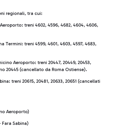
i regionali, tra cui:
eroporto: treni 4602, 4596, 4682, 4604, 4606,
 Termini: treni 4599, 4601, 4603, 4597, 4683,
icino Aeroporto: treni 20447, 20449, 20453,
eno 20445 (cancellato da Roma Ostiense).
na: treni 20615, 20481, 20633, 20651 (cancellati
ino Aeroporto)
– Fara Sabina)