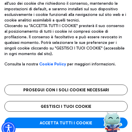
all'uso dei cookie che richiedono il consenso, mantenendo le
impostazioni di default, e saranno installati sul suo dispositivo
esclusivamente i cookie funzionali alla navigazione sul sito web e i
Aeroporti di Roma S.p.A. - Società soggetta a direzione e
cookie analitici assimilabili a quelli tecnici.
coordinamento di Mundys S.p.A.
Cliccando su "ACCETTA TUTTI I COOKIE" presterà il suo consenso
al posizionamento di tutti i cookie ivi compresi cookie di
Codice fiscale e Registro delle Imprese di Roma 13032990155 P.
profilazione. Il consenso è facoltativo e può essere revocato in
IVA 06572251004
qualsiasi momento. Potrà selezionare le sue preferenze per i
Capitale sociale 62.224.743,00 int. vers.
singoli cookie cliccando su "GESTISCI I TUOI COOKIE" (accessibile
Sede legale: Via Pier Paolo Racchetti 1 - 00054 Fiumicino (RM)
in ogni momento dal sito).
telefono +39 06 65951
Privacy policy
Note legali
Consulta la nostra
Cookie Policy
per maggiori informazioni.
Mappa sito
Accessibilità
Roma FCO
L'aeroporto stellato
PROSEGUI CON I SOLI COOKIE NECESSARI
QUALITÀ
SOSTENIBILITÀ
INNOVAZIONE
GESTISCI I TUOI COOKIE
ACCETTA TUTTI I COOKIE