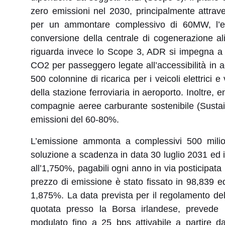
zero emissioni nel 2030, principalmente attraver
per un ammontare complessivo di 60MW, l’elett
conversione della centrale di cogenerazione al
riguarda invece lo Scope 3, ADR si impegna a r
CO2 per passeggero legate all’accessibilità in ae
500 colonnine di ricarica per i veicoli elettrici 
della stazione ferroviaria in aeroporto. Inoltre, 
compagnie aeree carburante sostenibile (Sustain
emissioni del 60-80%.
L’emissione ammonta a complessivi 500 milio
soluzione a scadenza in data 30 luglio 2031 ed 
all’1,750%, pagabili ogni anno in via posticipata n
prezzo di emissione è stato fissato in 98,839 e
1,875%. La data prevista per il regolamento del
quotata presso la Borsa irlandese, prevede 
modulato fino a 25 bps attivabile a partire d