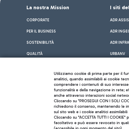
La nostra Mission
I siti d
CORPORATE
ADR ASSI
PER IL BUSINESS
ADR INGE
SOSTENIBILITÀ
ADR INFR
QUALITÀ
URBANV
INNOVATION
Utilizziamo cookie di prima parte per il f
analitici, quando assimilabili ai cookie tec
comprendere i contenuti di suo interesse; 
funzionalità e della navigazione in rete; 
anche attraverso interazioni social networ
Cliccando su "PROSEGUI CON I SOLI COOKIE
richiedono il consenso, mantenendo le impo
sul sito web e i cookie analitici assimilabili 
Aeroporti di Roma S.p.A. - Società soggetta a direzione e coordiname
Cliccando su "ACCETTA TUTTI I COOKIE" pre
Codice fiscale e Registro delle Imprese di Roma 13032990155 P. IVA 0
Capitale sociale 62.224.743,00 int. vers.
facoltativo e può essere revocato in qual
Sede legale: Via Pier Paolo Racchetti 1 - 00054 Fiumicino (RM) telefon
(accessibile in ogni momento dal sito).