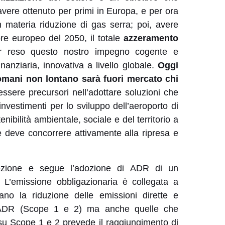
avere ottenuto per primi in Europa, e per ora
in materia riduzione di gas serra; poi, avere
ttore europeo del 2050, il totale
azzeramento
ver reso questo nostro impegno cogente e
anziaria, innovativa a livello globale.
Oggi
domani non lontano sarà fuori mercato chi
essere precursori
nell’adottare soluzioni che
 investimenti per lo sviluppo dell’aeroporto di
ibilità ambientale, sociale e del territorio a
e deve concorrere attivamente alla ripresa e
rezione e segue l’adozione di ADR di un
. L’emissione obbligazionaria è collegata a
no la riduzione delle emissioni dirette e
da ADR (Scope 1 e 2) ma anche quelle che
 su Scope 1 e 2 prevede il raggiungimento di