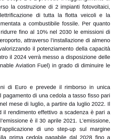
so la costruzione di 2 impianti fotovoltaici,
rificazione di tutta la flotta veicoli e la
imentata a combustibile fossile. Per quanto
idurre fino al 10% nel 2030 le emissioni di
roporto, attraverso l’installazione di almeno
e valorizzando il potenziamento della capacità
entro il 2024 verrà messo a disposizione delle
able Aviation Fuel) in grado di diminuire le
ni di Euro e prevede il rimborso in unica
il pagamento di una cedola a tasso fisso pari
el mese di luglio, a partire da luglio 2022. Il
d il rendimento effettivo a scadenza è pari a
l’emissione è il 30 aprile 2021. L’emissione,
l’applicazione di uno step-up sul margine
alla prima cedola pagabile dal 2028 fino a