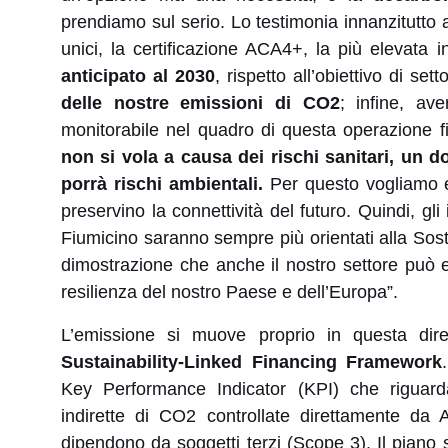
prendiamo sul serio. Lo testimonia innanzitutto 
unici, la certificazione ACA4+, la più elevata 
anticipato al 2030
, rispetto all’obiettivo di se
delle nostre emissioni di CO2
; infine, a
monitorabile nel quadro di questa operazione fin
non si vola a causa dei rischi sanitari, un 
porrà rischi ambientali.
Per questo vogliamo 
preservino la connettività del futuro. Quindi, gli
Fiumicino saranno sempre più orientati alla Sosten
dimostrazione che anche il nostro settore può 
resilienza del nostro Paese e dell’Europa”.
L’emissione si muove proprio in questa di
Sustainability-Linked Financing Framework
Key Performance Indicator (KPI) che riguarda
indirette di CO2 controllate direttamente 
dipendono da soggetti terzi (Scope 3). Il piano