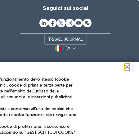
Seguici sui social
TRAVEL JOURNAL
ITA
ul funzionamento dello stesso (cookie
cnici, cookie di prima e terza parte per
nell'ambito dell'utilizzo delle
li annunci e le inserzioni pubblicitari
ta il consenso all'uso dei cookie che
Roma FCO
nte i cookie funzionali alla navigazione
L'aeroporto stellato
ookie di profilazione. Il consenso è
SOSTENIBILITÀ
INNOVAZIONE
e cliccando su "GESTISCI I TUOI COOKIE"