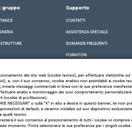
el gruppo
Supporto
STANCE
CONTATTI
GNERIA
ASSISTENZA SPECIALE
ASTRUTTURE
DOMANDE FREQUENTI
FORNITORI
unzionamento del sito web (cookie tecnici), per effettuare statistiche s
nici), e, con il suo consenso, cookie analitici non assimilabili ai cookie te
inviarle messaggi commerciali in linea con le sue preferenze manifestate 
effettuare analisi e monitoraggio dei suoi comportamenti; personalizzare g
k (cookie di profilazione).
Privacy policy
 NECESSARI" o sulla "X" in alto a destra in questo banner, lei non pres
Note legali
stazioni di default, e saranno installati sul suo dispositivo esclusivame
Mappa sito
a quelli tecnici.
nto di Mundys S.p.A.
Accessibilità
sterà il suo consenso al posizionamento di tutti i cookie ivi compresi c
6572251004
QUALITÀ
siasi momento. Potrà selezionare le sue preferenze per i singoli cooki
o +39 06 65951