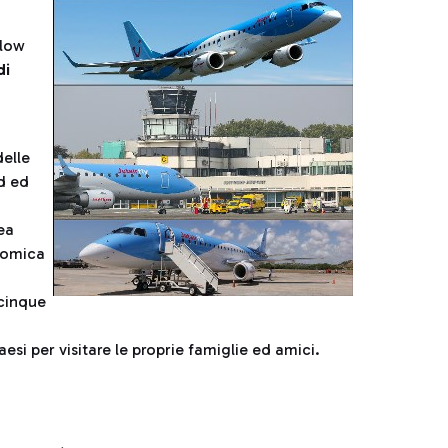
 low
di
delle
d ed
nea
nomica
 cinque
esi per visitare le proprie famiglie ed amici.