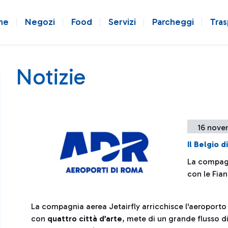
ne
Negozi
Food
Servizi
Parcheggi
Tras
Notizie
16 nove
Il Belgio d
La compagn
con le Fian
La compagnia aerea Jetairfly arricchisce l'aeroporto
con
quattro città d’arte
, mete di un grande flusso d