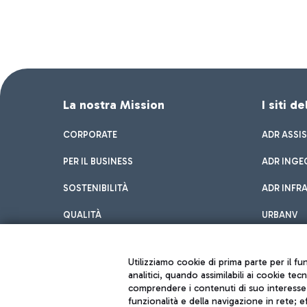
La nostra Mission
I siti d
CORPORATE
ADR ASSI
PER IL BUSINESS
ADR INGE
SOSTENIBILITÀ
ADR INFR
QUALITÀ
URBANV
INNOVATION
Utilizziamo cookie di prima parte per il f
analitici, quando assimilabili ai cookie tec
comprendere i contenuti di suo interesse; 
funzionalità e della navigazione in rete; 