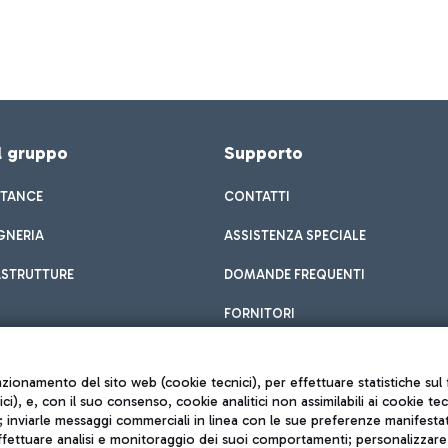
el gruppo
Supporto
STANCE
CONTATTI
GNERIA
ASSISTENZA SPECIALE
ASTRUTTURE
DOMANDE FREQUENTI
FORNITORI
unzionamento del sito web (cookie tecnici), per effettuare statistiche s
nici), e, con il suo consenso, cookie analitici non assimilabili ai cookie te
inviarle messaggi commerciali in linea con le sue preferenze manifestate 
effettuare analisi e monitoraggio dei suoi comportamenti; personalizzare g