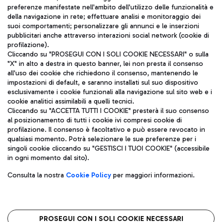
TRAVEL JOURNAL
preferenze manifestate nell'ambito dell'utilizzo delle funzionalità e
della navigazione in rete; effettuare analisi e monitoraggio dei
ITA
suoi comportamenti; personalizzare gli annunci e le inserzioni
pubblicitari anche attraverso interazioni social network (cookie di
profilazione).
Cliccando su "PROSEGUI CON I SOLI COOKIE NECESSARI" o sulla
"X" in alto a destra in questo banner, lei non presta il consenso
all'uso dei cookie che richiedono il consenso, mantenendo le
impostazioni di default, e saranno installati sul suo dispositivo
esclusivamente i cookie funzionali alla navigazione sul sito web e i
Aeroporti di Roma S.p.A. - Società soggetta a direzione e
cookie analitici assimilabili a quelli tecnici.
coordinamento di Mundys S.p.A.
Cliccando su "ACCETTA TUTTI I COOKIE" presterà il suo consenso
al posizionamento di tutti i cookie ivi compresi cookie di
Codice fiscale e Registro delle Imprese di Roma 13032990155 P.
profilazione. Il consenso è facoltativo e può essere revocato in
IVA 06572251004
qualsiasi momento. Potrà selezionare le sue preferenze per i
Capitale sociale 62.224.743,00 int. vers.
singoli cookie cliccando su "GESTISCI I TUOI COOKIE" (accessibile
Sede legale: Via Pier Paolo Racchetti 1 - 00054 Fiumicino (RM)
in ogni momento dal sito).
telefono +39 06 65951
Privacy policy
Note legali
Consulta la nostra
Cookie Policy
per maggiori informazioni.
Mappa sito
Accessibilità
Roma FCO
L'aeroporto stellato
PROSEGUI CON I SOLI COOKIE NECESSARI