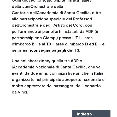
Ogni giovedì lo scalo ospita, infatti, allievi
della JuniOrchestra e della
Cantoria dell’Accademia di Santa Cecilia, oltre
alla partecipazione speciale dei Professori
dell’Orchestra e degli Artisti del Coro, con
performance ai pianoforti installati da ADR (in
partnership con Ciampi) presso il
T1
– area
d’imbarco
B
- e al
T3
– aree d’imbarco
D
ed
E
– e
nell’area
riconsegna bagagli del T3
.
Una collaborazione, quella tra ADR e
l’Accademia Nazionale di Santa Cecilia, che va
avanti da due anni, con iniziative uniche in Italia
organizzate nel principale aeroporto nazionale e
molto apprezzate dai passeggeri del Leonardo
da Vinci.
Indietro