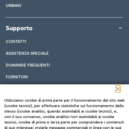
URBANV
Supporto
CONTATTI
ASSISTENZA SPECIALE
DOMANDE FREQUENTI
FORNITORI
Seguici sui social
Utilizziamo cookie di prima parte per il funzionamento del sito web
(cookie tecnici), per effettuare statistiche sul funzionamento dello
stesso (cookie analitici, quando assimilabili ai cookie tecnici), e,
con il suo consenso, cookie analitici non assimilabili ai cookie
tecnici, cookie di prima e terza parte per comprendere i contenuti
di suo interesse; inviarle messaggi commerciali in linea con le sue