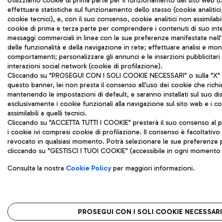
Utilizziamo cookie di prima parte per il funzionamento del sito web (c
effettuare statistiche sul funzionamento dello stesso (cookie analitici,
cookie tecnici), e, con il suo consenso, cookie analitici non assimilabil
cookie di prima e terza parte per comprendere i contenuti di suo inte
messaggi commerciali in linea con le sue preferenze manifestate nell'a
delle funzionalità e della navigazione in rete; effettuare analisi e mo
comportamenti; personalizzare gli annunci e le inserzioni pubblicitar
interazioni social network (cookie di profilazione).
Cliccando su "PROSEGUI CON I SOLI COOKIE NECESSARI" o sulla "X" in
questo banner, lei non presta il consenso all'uso dei cookie che rich
mantenendo le impostazioni di default, e saranno installati sul suo di
esclusivamente i cookie funzionali alla navigazione sul sito web e i coo
assimilabili a quelli tecnici.
Cliccando su "ACCETTA TUTTI I COOKIE" presterà il suo consenso al p
i cookie ivi compresi cookie di profilazione. Il consenso è facoltativ
revocato in qualsiasi momento. Potrà selezionare le sue preferenze p
cliccando su "GESTISCI I TUOI COOKIE" (accessibile in ogni momento d
Consulta la nostra
Cookie Policy
per maggiori informazioni.
PROSEGUI CON I SOLI COOKIE NECESSARI