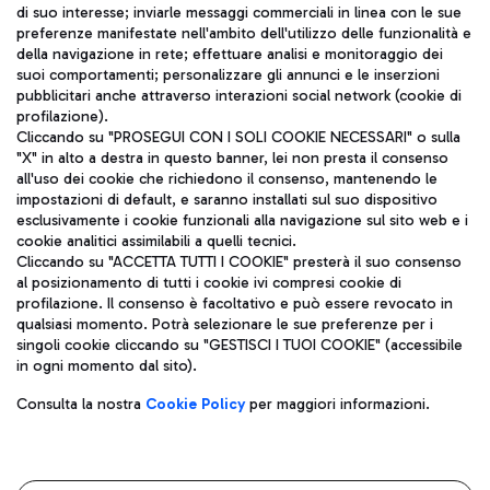
di suo interesse; inviarle messaggi commerciali in linea con le sue
TRAVEL JOURNAL
preferenze manifestate nell'ambito dell'utilizzo delle funzionalità e
della navigazione in rete; effettuare analisi e monitoraggio dei
ITA
suoi comportamenti; personalizzare gli annunci e le inserzioni
pubblicitari anche attraverso interazioni social network (cookie di
profilazione).
Cliccando su "PROSEGUI CON I SOLI COOKIE NECESSARI" o sulla
"X" in alto a destra in questo banner, lei non presta il consenso
all'uso dei cookie che richiedono il consenso, mantenendo le
impostazioni di default, e saranno installati sul suo dispositivo
esclusivamente i cookie funzionali alla navigazione sul sito web e i
Aeroporti di Roma S.p.A. - Società soggetta a direzione e
cookie analitici assimilabili a quelli tecnici.
coordinamento di Mundys S.p.A.
Cliccando su "ACCETTA TUTTI I COOKIE" presterà il suo consenso
al posizionamento di tutti i cookie ivi compresi cookie di
Codice fiscale e Registro delle Imprese di Roma 13032990155 P.
profilazione. Il consenso è facoltativo e può essere revocato in
IVA 06572251004
qualsiasi momento. Potrà selezionare le sue preferenze per i
Capitale sociale 62.224.743,00 int. vers.
singoli cookie cliccando su "GESTISCI I TUOI COOKIE" (accessibile
Sede legale: Via Pier Paolo Racchetti 1 - 00054 Fiumicino (RM)
in ogni momento dal sito).
telefono +39 06 65951
Privacy policy
Note legali
Consulta la nostra
Cookie Policy
per maggiori informazioni.
Mappa sito
Accessibilità
Roma FCO