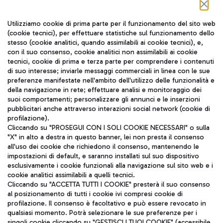
Seguici sui social
Utilizziamo cookie di prima parte per il funzionamento del sito web
(cookie tecnici), per effettuare statistiche sul funzionamento dello
stesso (cookie analitici, quando assimilabili ai cookie tecnici), e,
con il suo consenso, cookie analitici non assimilabili ai cookie
tecnici, cookie di prima e terza parte per comprendere i contenuti
di suo interesse; inviarle messaggi commerciali in linea con le sue
TRAVEL JOURNAL
preferenze manifestate nell'ambito dell'utilizzo delle funzionalità e
della navigazione in rete; effettuare analisi e monitoraggio dei
ITA
suoi comportamenti; personalizzare gli annunci e le inserzioni
pubblicitari anche attraverso interazioni social network (cookie di
profilazione).
Cliccando su "PROSEGUI CON I SOLI COOKIE NECESSARI" o sulla
"X" in alto a destra in questo banner, lei non presta il consenso
all'uso dei cookie che richiedono il consenso, mantenendo le
impostazioni di default, e saranno installati sul suo dispositivo
esclusivamente i cookie funzionali alla navigazione sul sito web e i
Aeroporti di Roma S.p.A. - Società soggetta a direzione e
cookie analitici assimilabili a quelli tecnici.
coordinamento di Mundys S.p.A.
Cliccando su "ACCETTA TUTTI I COOKIE" presterà il suo consenso
al posizionamento di tutti i cookie ivi compresi cookie di
Codice fiscale e Registro delle Imprese di Roma 13032990155 P.
profilazione. Il consenso è facoltativo e può essere revocato in
IVA 06572251004
qualsiasi momento. Potrà selezionare le sue preferenze per i
Capitale sociale 62.224.743,00 int. vers.
singoli cookie cliccando su "GESTISCI I TUOI COOKIE" (accessibile