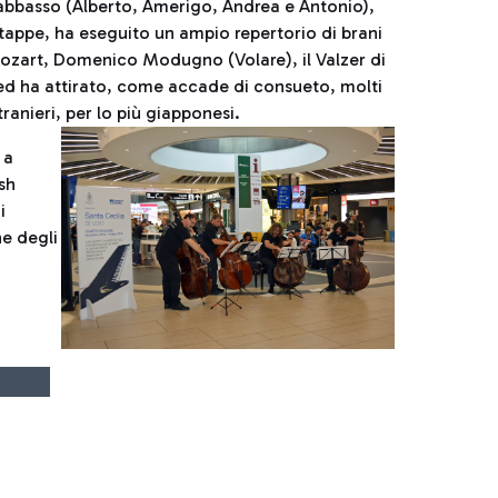
rabbasso (Alberto, Amerigo, Andrea e Antonio),
tappe, ha eseguito un ampio repertorio di brani
i Mozart, Domenico Modugno (Volare), il Valzer di
 ed ha attirato, come accade di consueto, molti
stranieri, per lo più giapponesi.
 a
ash
i
ne degli