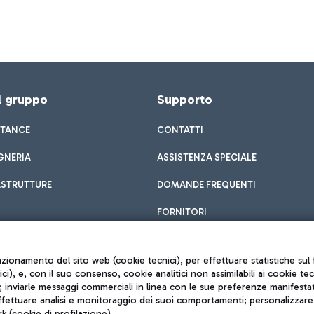
el gruppo
Supporto
STANCE
CONTATTI
GNERIA
ASSISTENZA SPECIALE
ASTRUTTURE
DOMANDE FREQUENTI
FORNITORI
unzionamento del sito web (cookie tecnici), per effettuare statistiche s
nici), e, con il suo consenso, cookie analitici non assimilabili ai cookie te
inviarle messaggi commerciali in linea con le sue preferenze manifestate 
effettuare analisi e monitoraggio dei suoi comportamenti; personalizzare g
k (cookie di profilazione).