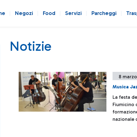
ne
Negozi
Food
Servizi
Parcheggi
Tras
Notizie
8 marzo
Musica Jaz
La festa d
Fiumicino 
formazione
nazionale d