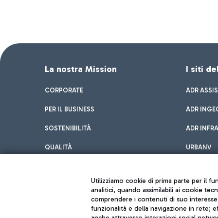
La nostra Mission
I siti d
CORPORATE
ADR ASSI
PER IL BUSINESS
ADR INGE
SOSTENIBILITÀ
ADR INFR
QUALITÀ
URBANV
INNOVATION
Utilizziamo cookie di prima parte per il f
analitici, quando assimilabili ai cookie tec
comprendere i contenuti di suo interesse; 
funzionalità e della navigazione in rete; 
anche attraverso interazioni social networ