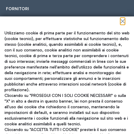
FORNITORI
Seguici sui social
Utilizziamo cookie di prima parte per il funzionamento del sito web
(cookie tecnici), per effettuare statistiche sul funzionamento dello
stesso (cookie analitici, quando assimilabili ai cookie tecnici), e,
con il suo consenso, cookie analitici non assimilabili ai cookie
tecnici, cookie di prima e terza parte per comprendere i contenuti
di suo interesse; inviarle messaggi commerciali in linea con le sue
TRAVEL JOURNAL
preferenze manifestate nell'ambito dell'utilizzo delle funzionalità e
della navigazione in rete; effettuare analisi e monitoraggio dei
ITA
suoi comportamenti; personalizzare gli annunci e le inserzioni
pubblicitari anche attraverso interazioni social network (cookie di
profilazione).
Cliccando su "PROSEGUI CON I SOLI COOKIE NECESSARI" o sulla
"X" in alto a destra in questo banner, lei non presta il consenso
all'uso dei cookie che richiedono il consenso, mantenendo le
impostazioni di default, e saranno installati sul suo dispositivo
esclusivamente i cookie funzionali alla navigazione sul sito web e i
Aeroporti di Roma S.p.A. - Società soggetta a direzione e
cookie analitici assimilabili a quelli tecnici.
coordinamento di Mundys S.p.A.
Cliccando su "ACCETTA TUTTI I COOKIE" presterà il suo consenso