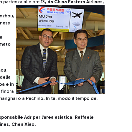
n partenza alle ore 13,
da China Eastern Airlines
,
enzhou,
inese
la
imato
hou
,
della
pa e in
 finora
hanghai o a Pechino. In tal modo il tempo del
sponsabile Adr per l’area asiatica
,
Raffaele
ines
,
Chen Xiao
.