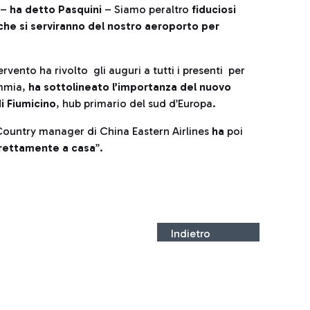
–
ha detto Pasquini
– Siamo peraltro
fiduciosi
he si serviranno del nostro aeroporto per
ervento ha rivolto gli auguri a tutti i presenti per
immia,
ha sottolineato l’importanza del nuovo
di Fiumicino
, hub primario del sud d’Europa.
l Country manager di China Eastern Airlines
ha
poi
irettamente a casa
”.
Indietro