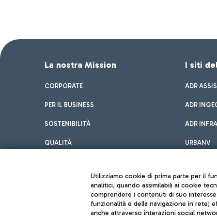
La nostra Mission
I siti d
CORPORATE
ADR ASSI
PER IL BUSINESS
ADR INGE
SOSTENIBILITÀ
ADR INFR
QUALITÀ
URBANV
INNOVATION
Utilizziamo cookie di prima parte per il f
analitici, quando assimilabili ai cookie tec
comprendere i contenuti di suo interesse; 
funzionalità e della navigazione in rete; 
anche attraverso interazioni social networ