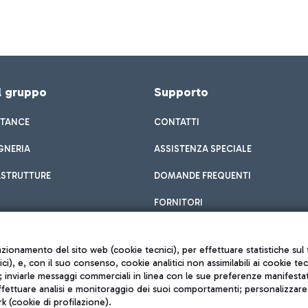
el gruppo
Supporto
STANCE
CONTATTI
GNERIA
ASSISTENZA SPECIALE
ASTRUTTURE
DOMANDE FREQUENTI
FORNITORI
unzionamento del sito web (cookie tecnici), per effettuare statistiche s
nici), e, con il suo consenso, cookie analitici non assimilabili ai cookie te
inviarle messaggi commerciali in linea con le sue preferenze manifestate 
effettuare analisi e monitoraggio dei suoi comportamenti; personalizzare g
k (cookie di profilazione).
Privacy policy