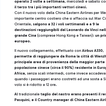
operato 2 volte a settimana
, mercoledì e sabato co
il terzo tra i più importanti vettori cinesi
.
Con il nuovo volo della China Eastern Airlines per W
importante centro costiero che si affaccia sul Mar C
Orientale,
salgono a 32 i voli settimanali e a 9 le
destinazioni raggiungibili dal Leonardo da Vinci nel
grande Cina
(comprese Hong Kong e Taiwan):
un pr
europeo
.
Il nuovo collegamento, effettuato con
Airbus A330
,
permette di raggiungere da Roma la città di Wenz
principale area di provenienza della maggior parte 
popolazione cinese
(
circa il 90%
)
residente in Euro
Africa
, senza scali intermedi, come invece accadeva
quando i passeggeri erano costretti ad una sosta a S
volo si è ridotto a 12 ore.
Al
tradizionale
taglio del nastro erano presenti il re
Pasquini
,
e il Country manager di China Eastern Airl