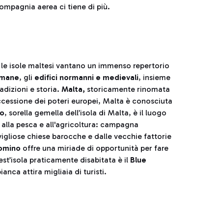
compagnia aerea ci tiene di più.
 le isole maltesi vantano un immenso repertorio
omane
, gli
edifici normanni e medievali
, insieme
adizioni e storia.
Malta,
storicamente rinomata
uccessione dei poteri europei, Malta è conosciuta
o
, sorella gemella dell’isola di Malta, è il luogo
 alla pesca e all'agricoltura: campagna
avigliose chiese barocche e dalle vecchie fattorie
omino
offre una miriade di opportunità per fare
est’isola praticamente disabitata è il
Blue
anca attira migliaia di turisti.