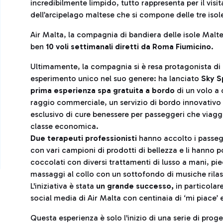
incredibilmente limpido, tutto rappresenta per il visi
dell’arcipelago maltese che si compone delle tre isol
Air Malta, la compagnia di bandiera delle isole Maltes
ben
10 voli settimanali diretti da Roma Fiumicino
.
Ultimamente, la compagnia si è resa protagonista di
esperimento unico nel suo genere: ha lanciato
Sky Sp
prima esperienza spa gratuita a bordo
di un volo a
raggio commerciale, un servizio di bordo innovativo
esclusivo di cure benessere per passeggeri che viagg
classe economica.
Due terapeuti professionisti
hanno accolto i passeg
con vari campioni di prodotti di bellezza e li hanno p
coccolati con diversi trattamenti di lusso a mani, pie
massaggi al collo con un sottofondo di musiche rilas
L'iniziativa è stata
un grande successo,
in particolare
social media di Air Malta con centinaia di ‘mi piace’ 
Questa esperienza è solo l'inizio di una serie di proget