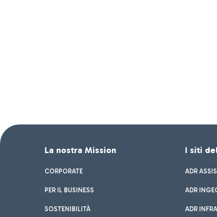
La nostra Mission
I siti d
CORPORATE
ADR ASSI
PER IL BUSINESS
ADR INGE
SOSTENIBILITÀ
ADR INFR