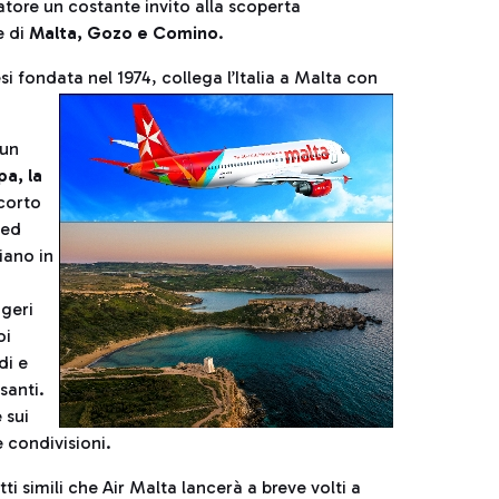
tatore un costante invito alla scoperta
e di
Malta, Gozo e Comino
.
i fondata nel 1974, collega l’Italia a Malta con
 un
a, la
 corto
 ed
iano in
geri
oi
di e
santi.
 sui
e condivisioni.
ti simili che Air Malta lancerà a breve volti a