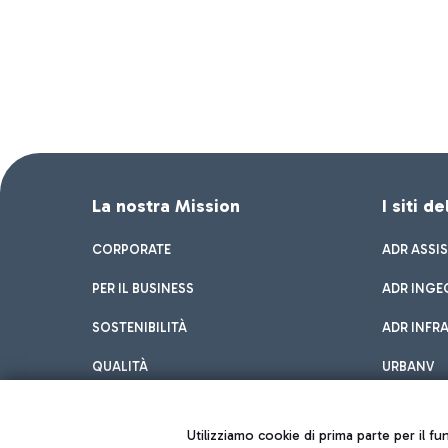
La nostra Mission
I siti d
CORPORATE
ADR ASSI
PER IL BUSINESS
ADR INGE
SOSTENIBILITÀ
ADR INFR
QUALITÀ
URBANV
INNOVATION
Utilizziamo cookie di prima parte per il f