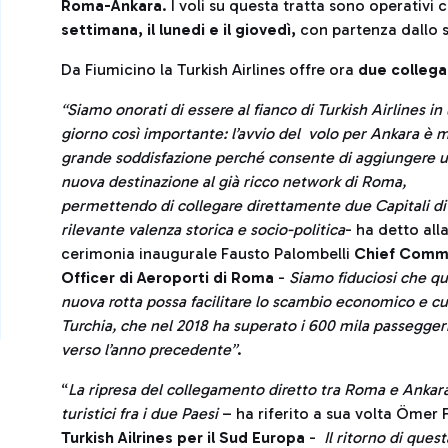
Roma-Ankara
. I voli su questa tratta sono operativ
settimana, il lunedi e il giovedì,
con partenza dallo s
Da Fiumicino la Turkish Airlines offre ora
due collega
“Siamo onorati di essere al fianco di Turkish Airlines in
giorno così importante: l’avvio del volo per Ankara è m
grande soddisfazione perché consente di aggiungere 
nuova destinazione al già ricco network di Roma,
permettendo di collegare direttamente due Capitali di
rilevante valenza storica e socio-politica
- ha detto all
cerimonia inaugurale Fausto Palombelli
Chief Comm
Officer di Aeroporti di Roma
-
Siamo fiduciosi che q
nuova rotta possa facilitare lo scambio economico e c
Turchia, che nel 2018 ha superato i 600 mila passegger
verso l’anno precedente”
.
“
La ripresa del collegamento diretto tra Roma e Ankara c
turistici fra i due Paesi
– ha riferito a sua volta Ömer
Turkish Ailrines per il Sud Europa
-
Il ritorno di ques