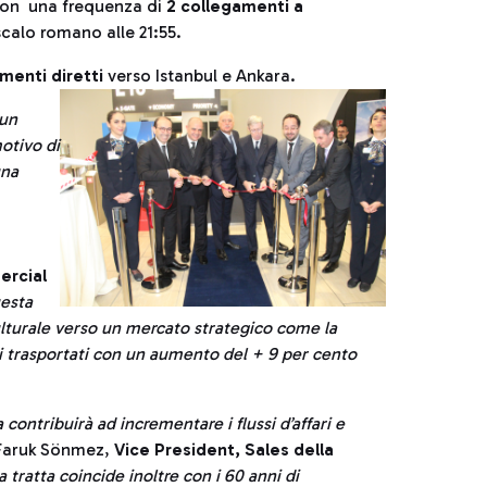
i con una frequenza di
2 collegamenti a
calo romano alle 21:55.
menti diretti
verso Istanbul e Ankara.
 un
otivo di
una
a
ercial
uesta
ulturale verso un mercato strategico come la
i trasportati con un aumento del + 9 per cento
ontribuirà ad incrementare i flussi d’affari e
 Faruk Sönmez,
Vice President, Sales
della
ta tratta coincide inoltre con i 60 anni di