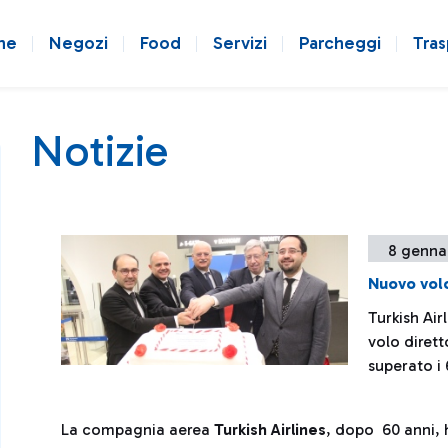
ne
Negozi
Food
Servizi
Parcheggi
Tras
Notizie
8 genna
Nuovo vol
Turkish Air
volo diret
superato i 
La compagnia aerea
Turkish Airlines
, dopo 60 anni, h