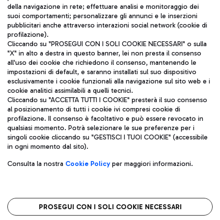
della navigazione in rete; effettuare analisi e monitoraggio dei
ITA
suoi comportamenti; personalizzare gli annunci e le inserzioni
pubblicitari anche attraverso interazioni social network (cookie di
profilazione).
Cliccando su "PROSEGUI CON I SOLI COOKIE NECESSARI" o sulla
"X" in alto a destra in questo banner, lei non presta il consenso
all'uso dei cookie che richiedono il consenso, mantenendo le
impostazioni di default, e saranno installati sul suo dispositivo
esclusivamente i cookie funzionali alla navigazione sul sito web e i
Aeroporti di Roma S.p.A. - Società soggetta a direzione e
cookie analitici assimilabili a quelli tecnici.
coordinamento di Mundys S.p.A.
Cliccando su "ACCETTA TUTTI I COOKIE" presterà il suo consenso
al posizionamento di tutti i cookie ivi compresi cookie di
Codice fiscale e Registro delle Imprese di Roma 13032990155 P.
profilazione. Il consenso è facoltativo e può essere revocato in
IVA 06572251004
qualsiasi momento. Potrà selezionare le sue preferenze per i
Capitale sociale 62.224.743,00 int. vers.
singoli cookie cliccando su "GESTISCI I TUOI COOKIE" (accessibile
Sede legale: Via Pier Paolo Racchetti 1 - 00054 Fiumicino (RM)
in ogni momento dal sito).
telefono +39 06 65951
Privacy policy
Note legali
Consulta la nostra
Cookie Policy
per maggiori informazioni.
Mappa sito
Accessibilità
Roma FCO
L'aeroporto stellato
PROSEGUI CON I SOLI COOKIE NECESSARI