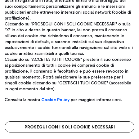
della navigazione in rete; effettuare analisi e monitoraggio dei
ITA
suoi comportamenti; personalizzare gli annunci e le inserzioni
pubblicitari anche attraverso interazioni social network (cookie di
profilazione).
Cliccando su "PROSEGUI CON I SOLI COOKIE NECESSARI" o sulla
"X" in alto a destra in questo banner, lei non presta il consenso
all'uso dei cookie che richiedono il consenso, mantenendo le
impostazioni di default, e saranno installati sul suo dispositivo
esclusivamente i cookie funzionali alla navigazione sul sito web e i
Aeroporti di Roma S.p.A. - Società soggetta a direzione e
cookie analitici assimilabili a quelli tecnici.
coordinamento di Mundys S.p.A.
Cliccando su "ACCETTA TUTTI I COOKIE" presterà il suo consenso
al posizionamento di tutti i cookie ivi compresi cookie di
Codice fiscale e Registro delle Imprese di Roma 13032990155 P.
profilazione. Il consenso è facoltativo e può essere revocato in
IVA 06572251004
qualsiasi momento. Potrà selezionare le sue preferenze per i
Capitale sociale 62.224.743,00 int. vers.
singoli cookie cliccando su "GESTISCI I TUOI COOKIE" (accessibile
Sede legale: Via Pier Paolo Racchetti 1 - 00054 Fiumicino (RM)
in ogni momento dal sito).
telefono +39 06 65951
Privacy policy
Note legali
Consulta la nostra
Cookie Policy
per maggiori informazioni.
Mappa sito
Accessibilità
Roma FCO
L'aeroporto stellato
PROSEGUI CON I SOLI COOKIE NECESSARI