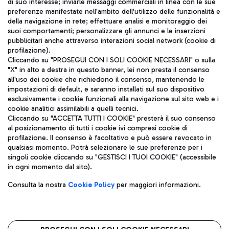
di suo interesse; inviarle messaggi commerciali in linea con le sue
TRAVEL JOURNAL
preferenze manifestate nell'ambito dell'utilizzo delle funzionalità e
della navigazione in rete; effettuare analisi e monitoraggio dei
ITA
suoi comportamenti; personalizzare gli annunci e le inserzioni
pubblicitari anche attraverso interazioni social network (cookie di
profilazione).
Cliccando su "PROSEGUI CON I SOLI COOKIE NECESSARI" o sulla
"X" in alto a destra in questo banner, lei non presta il consenso
all'uso dei cookie che richiedono il consenso, mantenendo le
impostazioni di default, e saranno installati sul suo dispositivo
esclusivamente i cookie funzionali alla navigazione sul sito web e i
Aeroporti di Roma S.p.A. - Società soggetta a direzione e
cookie analitici assimilabili a quelli tecnici.
coordinamento di Mundys S.p.A.
Cliccando su "ACCETTA TUTTI I COOKIE" presterà il suo consenso
al posizionamento di tutti i cookie ivi compresi cookie di
Codice fiscale e Registro delle Imprese di Roma 13032990155 P.
profilazione. Il consenso è facoltativo e può essere revocato in
IVA 06572251004
qualsiasi momento. Potrà selezionare le sue preferenze per i
Capitale sociale 62.224.743,00 int. vers.
singoli cookie cliccando su "GESTISCI I TUOI COOKIE" (accessibile
Sede legale: Via Pier Paolo Racchetti 1 - 00054 Fiumicino (RM)
in ogni momento dal sito).
telefono +39 06 65951
Privacy policy
Note legali
Consulta la nostra
Cookie Policy
per maggiori informazioni.
Mappa sito
Accessibilità
Roma FCO