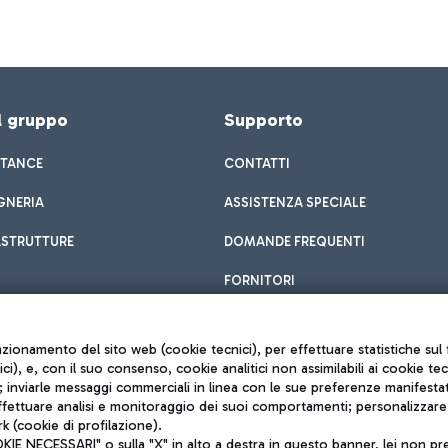
el gruppo
Supporto
STANCE
CONTATTI
GNERIA
ASSISTENZA SPECIALE
ASTRUTTURE
DOMANDE FREQUENTI
FORNITORI
unzionamento del sito web (cookie tecnici), per effettuare statistiche s
nici), e, con il suo consenso, cookie analitici non assimilabili ai cookie te
inviarle messaggi commerciali in linea con le sue preferenze manifestate 
effettuare analisi e monitoraggio dei suoi comportamenti; personalizzare g
k (cookie di profilazione).
Privacy policy
 NECESSARI" o sulla "X" in alto a destra in questo banner, lei non pres