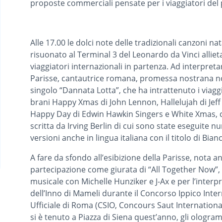
proposte commerciali pensate per i viaggiatori del 
Alle 17.00 le dolci note delle tradizionali canzoni na
risuonato al Terminal 3 del Leonardo da Vinci alliet
viaggiatori internazionali in partenza. Ad interpreta
Parisse, cantautrice romana, promessa nostrana no
singolo “Dannata Lotta”, che ha intrattenuto i viaggi
brani Happy Xmas di John Lennon, Hallelujah di Jeff
Happy Day di Edwin Hawkin Singers e White Xmas,
scritta da Irving Berlin di cui sono state eseguite 
versioni anche in lingua italiana con il titolo di Bian
A fare da sfondo all’esibizione della Parisse, nota a
partecipazione come giurata di “All Together Now”
musicale con Michelle Hunziker e J-Ax e per l’interp
dell’Inno di Mameli durante il Concorso Ippico Inte
Ufficiale di Roma (CSIO, Concours Saut International
si è tenuto a Piazza di Siena quest’anno, gli ologra