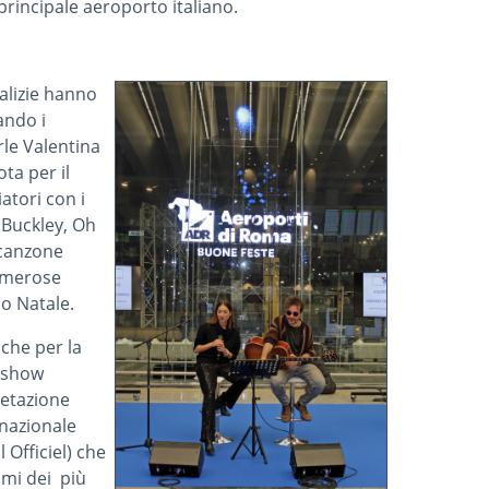
principale aeroporto italiano.
talizie hanno
ando i
rle Valentina
ta per il
atori con i
 Buckley, Oh
 canzone
numerose
co Natale.
nche per la
, show
retazione
rnazionale
 Officiel) che
mmi dei più