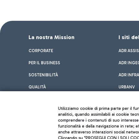
La nostra Mission
I siti d
CORPORATE
ADR ASSI
PER IL BUSINESS
ADR INGE
SOSTENIBILITÀ
ADR INFR
QUALITÀ
URBANV
INNOVATION
Utilizziamo cookie di prima parte per il f
analitici, quando assimilabili ai cookie tec
comprendere i contenuti di suo interesse; 
funzionalità e della navigazione in rete; 
anche attraverso interazioni social networ
Cliccando su "PROSEGUI CON I SOLI COOKIE