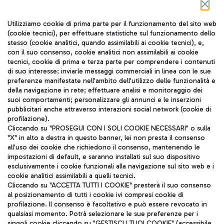
Seguici sui social
Utilizziamo cookie di prima parte per il funzionamento del sito web
(cookie tecnici), per effettuare statistiche sul funzionamento dello
stesso (cookie analitici, quando assimilabili ai cookie tecnici), e,
con il suo consenso, cookie analitici non assimilabili ai cookie
tecnici, cookie di prima e terza parte per comprendere i contenuti
di suo interesse; inviarle messaggi commerciali in linea con le sue
TRAVEL JOURNAL
preferenze manifestate nell'ambito dell'utilizzo delle funzionalità e
della navigazione in rete; effettuare analisi e monitoraggio dei
ITA
suoi comportamenti; personalizzare gli annunci e le inserzioni
pubblicitari anche attraverso interazioni social network (cookie di
profilazione).
Cliccando su "PROSEGUI CON I SOLI COOKIE NECESSARI" o sulla
"X" in alto a destra in questo banner, lei non presta il consenso
all'uso dei cookie che richiedono il consenso, mantenendo le
impostazioni di default, e saranno installati sul suo dispositivo
esclusivamente i cookie funzionali alla navigazione sul sito web e i
Aeroporti di Roma S.p.A. - Società soggetta a direzione e
cookie analitici assimilabili a quelli tecnici.
coordinamento di Mundys S.p.A.
Cliccando su "ACCETTA TUTTI I COOKIE" presterà il suo consenso
al posizionamento di tutti i cookie ivi compresi cookie di
Codice fiscale e Registro delle Imprese di Roma 13032990155 P.
profilazione. Il consenso è facoltativo e può essere revocato in
IVA 06572251004
qualsiasi momento. Potrà selezionare le sue preferenze per i
Capitale sociale 62.224.743,00 int. vers.
singoli cookie cliccando su "GESTISCI I TUOI COOKIE" (accessibile