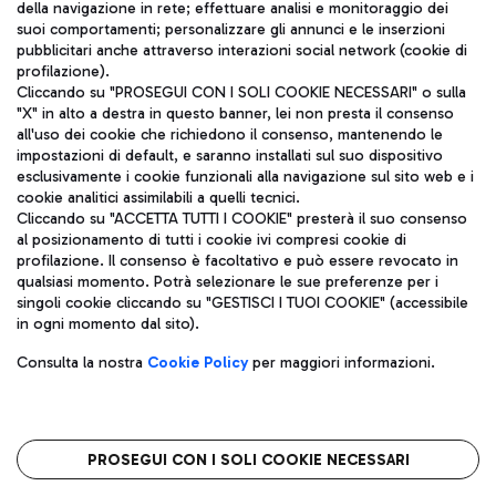
della navigazione in rete; effettuare analisi e monitoraggio dei
ITA
suoi comportamenti; personalizzare gli annunci e le inserzioni
pubblicitari anche attraverso interazioni social network (cookie di
profilazione).
Cliccando su "PROSEGUI CON I SOLI COOKIE NECESSARI" o sulla
"X" in alto a destra in questo banner, lei non presta il consenso
all'uso dei cookie che richiedono il consenso, mantenendo le
impostazioni di default, e saranno installati sul suo dispositivo
esclusivamente i cookie funzionali alla navigazione sul sito web e i
Aeroporti di Roma S.p.A. - Società soggetta a direzione e
cookie analitici assimilabili a quelli tecnici.
coordinamento di Mundys S.p.A.
Cliccando su "ACCETTA TUTTI I COOKIE" presterà il suo consenso
al posizionamento di tutti i cookie ivi compresi cookie di
Codice fiscale e Registro delle Imprese di Roma 13032990155 P.
profilazione. Il consenso è facoltativo e può essere revocato in
IVA 06572251004
qualsiasi momento. Potrà selezionare le sue preferenze per i
Capitale sociale 62.224.743,00 int. vers.
singoli cookie cliccando su "GESTISCI I TUOI COOKIE" (accessibile
Sede legale: Via Pier Paolo Racchetti 1 - 00054 Fiumicino (RM)
in ogni momento dal sito).
telefono +39 06 65951
Privacy policy
Note legali
Consulta la nostra
Cookie Policy
per maggiori informazioni.
Mappa sito
Accessibilità
Roma FCO
L'aeroporto stellato
PROSEGUI CON I SOLI COOKIE NECESSARI