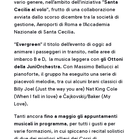
vario genere, nell’ambito dell’iniziativa “
Santa
Cecilia al volo
”, frutto di una collaborazione
avviata dallo scorso dicembre tra la società di
gestione, Aeroporti di Roma e l’Accademia
Nazionale di Santa Cecilia.
“
Evergreen
” il titolo dell’evento di oggi: ad
animare i passeggeri in transito, nelle aree di
imbarco B e D, la musica leggera con
gli Ottoni
della JuniOrchestra
. Con Massimo Bellucci al
pianoforte, il gruppo ha eseguito una serie di
piacevoli melodie, tra cui alcuni brani classici di
Billy Joel (Just the way you are) Nat King Cole
(When I fall in love) e Čajkovskij/Baker (My
Love).
Tanti ancora
fino a maggio gli appuntamenti
musicali in programma
, per tutti i gusti e per
varie formazioni, in cui spiccano i recital solistici
di due dei migliori allievi dei Corsi di