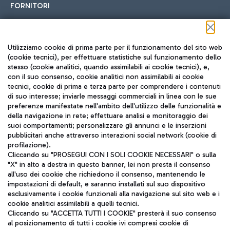
FORNITORI
Seguici sui social
Utilizziamo cookie di prima parte per il funzionamento del sito web
(cookie tecnici), per effettuare statistiche sul funzionamento dello
stesso (cookie analitici, quando assimilabili ai cookie tecnici), e,
con il suo consenso, cookie analitici non assimilabili ai cookie
tecnici, cookie di prima e terza parte per comprendere i contenuti
di suo interesse; inviarle messaggi commerciali in linea con le sue
TRAVEL JOURNAL
preferenze manifestate nell'ambito dell'utilizzo delle funzionalità e
della navigazione in rete; effettuare analisi e monitoraggio dei
ITA
suoi comportamenti; personalizzare gli annunci e le inserzioni
pubblicitari anche attraverso interazioni social network (cookie di
profilazione).
Cliccando su "PROSEGUI CON I SOLI COOKIE NECESSARI" o sulla
"X" in alto a destra in questo banner, lei non presta il consenso
all'uso dei cookie che richiedono il consenso, mantenendo le
impostazioni di default, e saranno installati sul suo dispositivo
esclusivamente i cookie funzionali alla navigazione sul sito web e i
Aeroporti di Roma S.p.A. - Società soggetta a direzione e
cookie analitici assimilabili a quelli tecnici.
coordinamento di Mundys S.p.A.
Cliccando su "ACCETTA TUTTI I COOKIE" presterà il suo consenso
al posizionamento di tutti i cookie ivi compresi cookie di
Codice fiscale e Registro delle Imprese di Roma 13032990155 P.