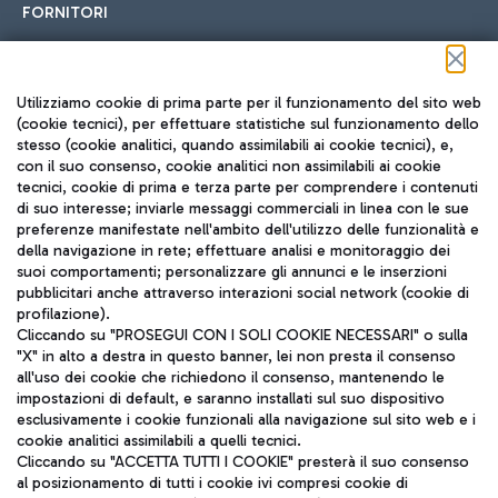
FORNITORI
Seguici sui social
Utilizziamo cookie di prima parte per il funzionamento del sito web
(cookie tecnici), per effettuare statistiche sul funzionamento dello
stesso (cookie analitici, quando assimilabili ai cookie tecnici), e,
con il suo consenso, cookie analitici non assimilabili ai cookie
tecnici, cookie di prima e terza parte per comprendere i contenuti
di suo interesse; inviarle messaggi commerciali in linea con le sue
TRAVEL JOURNAL
preferenze manifestate nell'ambito dell'utilizzo delle funzionalità e
della navigazione in rete; effettuare analisi e monitoraggio dei
ITA
suoi comportamenti; personalizzare gli annunci e le inserzioni
pubblicitari anche attraverso interazioni social network (cookie di
profilazione).
Cliccando su "PROSEGUI CON I SOLI COOKIE NECESSARI" o sulla
"X" in alto a destra in questo banner, lei non presta il consenso
all'uso dei cookie che richiedono il consenso, mantenendo le
impostazioni di default, e saranno installati sul suo dispositivo
esclusivamente i cookie funzionali alla navigazione sul sito web e i
Aeroporti di Roma S.p.A. - Società soggetta a direzione e
cookie analitici assimilabili a quelli tecnici.
coordinamento di Mundys S.p.A.
Cliccando su "ACCETTA TUTTI I COOKIE" presterà il suo consenso
al posizionamento di tutti i cookie ivi compresi cookie di
Codice fiscale e Registro delle Imprese di Roma 13032990155 P.