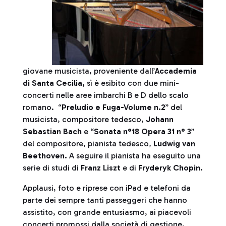
giovane musicista, proveniente dall’
Accademia
di Santa Cecilia,
sì è esibito con due mini-
concerti nelle aree imbarchi B e D dello scalo
romano. “
Preludio e Fuga-Volume n.2
” del
musicista, compositore tedesco,
Johann
Sebastian Bach
e “
Sonata n°18 Opera 31 n° 3
”
del compositore, pianista tedesco,
Ludwig van
Beethoven.
A seguire il pianista ha eseguito una
serie di studi di
Franz Liszt
e di
Fryderyk Chopin.
Applausi, foto e riprese con iPad e telefoni da
parte dei sempre tanti passeggeri che hanno
assistito, con grande entusiasmo, ai piacevoli
concerti promossi dalla società di gestione,