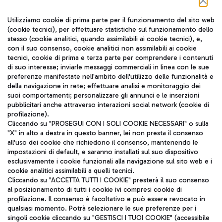
Seguici sui social
Utilizziamo cookie di prima parte per il funzionamento del sito web
(cookie tecnici), per effettuare statistiche sul funzionamento dello
stesso (cookie analitici, quando assimilabili ai cookie tecnici), e,
con il suo consenso, cookie analitici non assimilabili ai cookie
tecnici, cookie di prima e terza parte per comprendere i contenuti
di suo interesse; inviarle messaggi commerciali in linea con le sue
TRAVEL JOURNAL
preferenze manifestate nell'ambito dell'utilizzo delle funzionalità e
della navigazione in rete; effettuare analisi e monitoraggio dei
ITA
suoi comportamenti; personalizzare gli annunci e le inserzioni
pubblicitari anche attraverso interazioni social network (cookie di
profilazione).
Cliccando su "PROSEGUI CON I SOLI COOKIE NECESSARI" o sulla
"X" in alto a destra in questo banner, lei non presta il consenso
all'uso dei cookie che richiedono il consenso, mantenendo le
impostazioni di default, e saranno installati sul suo dispositivo
esclusivamente i cookie funzionali alla navigazione sul sito web e i
Aeroporti di Roma S.p.A. - Società soggetta a direzione e
cookie analitici assimilabili a quelli tecnici.
coordinamento di Mundys S.p.A.
Cliccando su "ACCETTA TUTTI I COOKIE" presterà il suo consenso
al posizionamento di tutti i cookie ivi compresi cookie di
Codice fiscale e Registro delle Imprese di Roma 13032990155 P.
profilazione. Il consenso è facoltativo e può essere revocato in
IVA 06572251004
qualsiasi momento. Potrà selezionare le sue preferenze per i
Capitale sociale 62.224.743,00 int. vers.
singoli cookie cliccando su "GESTISCI I TUOI COOKIE" (accessibile
Sede legale: Via Pier Paolo Racchetti 1 - 00054 Fiumicino (RM)