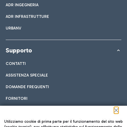
ADR INGEGNERIA
ADR INFRASTRUTTURE
URBANV
Supporto
CONTATTI
ASSISTENZA SPECIALE
DOMANDE FREQUENTI
FORNITORI
Seguici sui social
Utilizziamo cookie di prima parte per il funzionamento del sito web
(cookie tecnici), per effettuare statistiche sul funzionamento dello