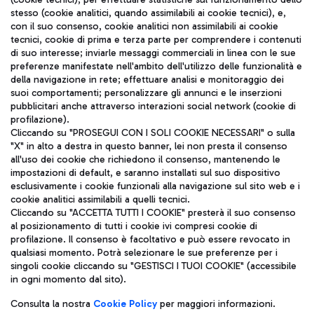
stesso (cookie analitici, quando assimilabili ai cookie tecnici), e,
con il suo consenso, cookie analitici non assimilabili ai cookie
tecnici, cookie di prima e terza parte per comprendere i contenuti
di suo interesse; inviarle messaggi commerciali in linea con le sue
TRAVEL JOURNAL
preferenze manifestate nell'ambito dell'utilizzo delle funzionalità e
della navigazione in rete; effettuare analisi e monitoraggio dei
ITA
suoi comportamenti; personalizzare gli annunci e le inserzioni
pubblicitari anche attraverso interazioni social network (cookie di
profilazione).
Cliccando su "PROSEGUI CON I SOLI COOKIE NECESSARI" o sulla
"X" in alto a destra in questo banner, lei non presta il consenso
all'uso dei cookie che richiedono il consenso, mantenendo le
impostazioni di default, e saranno installati sul suo dispositivo
esclusivamente i cookie funzionali alla navigazione sul sito web e i
Aeroporti di Roma S.p.A. - Società soggetta a direzione e
cookie analitici assimilabili a quelli tecnici.
coordinamento di Mundys S.p.A.
Cliccando su "ACCETTA TUTTI I COOKIE" presterà il suo consenso
al posizionamento di tutti i cookie ivi compresi cookie di
Codice fiscale e Registro delle Imprese di Roma 13032990155 P.
profilazione. Il consenso è facoltativo e può essere revocato in
IVA 06572251004
qualsiasi momento. Potrà selezionare le sue preferenze per i
Capitale sociale 62.224.743,00 int. vers.
singoli cookie cliccando su "GESTISCI I TUOI COOKIE" (accessibile
Sede legale: Via Pier Paolo Racchetti 1 - 00054 Fiumicino (RM)
in ogni momento dal sito).
telefono +39 06 65951
Privacy policy
Note legali
Consulta la nostra
Cookie Policy
per maggiori informazioni.