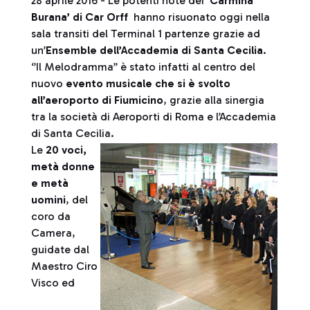
28 aprile 2016 - Le potenti note dei
‘Carmina
Burana’ di Car Orff
hanno risuonato oggi nella
sala transiti del Terminal 1 partenze grazie ad
un’
Ensemble dell’Accademia di Santa Cecilia
.
‘’Il Melodramma’’ è stato infatti al centro del
nuovo
evento musicale che si è svolto
all’aeroporto di Fiumicino
, grazie alla sinergia
tra la società di Aeroporti di Roma e l’Accademia
di Santa Cecilia.
Le
20 voci,
metà donne
e metà
uomini
, del
coro da
Camera,
guidate dal
Maestro Ciro
Visco ed