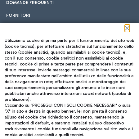
DOMANDE FREQUENTI
FORNITORI
Seguici sui social
Utilizziamo cookie di prima parte per il funzionamento del sito web
(cookie tecnici), per effettuare statistiche sul funzionamento dello
stesso (cookie analitici, quando assimilabili ai cookie tecnici), e,
con il suo consenso, cookie analitici non assimilabili ai cookie
tecnici, cookie di prima e terza parte per comprendere i contenuti
di suo interesse; inviarle messaggi commerciali in linea con le sue
TRAVEL JOURNAL
preferenze manifestate nell'ambito dell'utilizzo delle funzionalità e
della navigazione in rete; effettuare analisi e monitoraggio dei
ITA
suoi comportamenti; personalizzare gli annunci e le inserzioni
pubblicitari anche attraverso interazioni social network (cookie di
profilazione).
Cliccando su "PROSEGUI CON I SOLI COOKIE NECESSARI" o sulla
"X" in alto a destra in questo banner, lei non presta il consenso
all'uso dei cookie che richiedono il consenso, mantenendo le
impostazioni di default, e saranno installati sul suo dispositivo
esclusivamente i cookie funzionali alla navigazione sul sito web e i
Aeroporti di Roma S.p.A. - Società soggetta a direzione e
cookie analitici assimilabili a quelli tecnici.