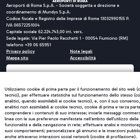
Aeroporti di Roma S.p.A. - Società soggetta a direzione e
coordinamento di Mundys S.p.A.
Codice fiscale e Registro delle Imprese di Roma 13032990155 P.
IVA 06572251004
Capitale sociale 62.224.743,00 int. vers.
Sede legale: Via Pier Paolo Racchetti 1 - 00054 Fiumicino (RM)
telefono +39 06 65951
Privacy policy
Note legali
Mappa sito
Accessibilità
Roma FCO
L'aeroporto stellato
Utilizziamo cookie di prima parte per il funzionamento del sito web (
QUALITÀ
SOSTENIBILITÀ
INNOVAZIONE
tecnici), per effettuare statistiche sul funzionamento dello stesso (c
analitici, quando assimilabili ai cookie tecnici), e, con il suo consenso
analitici non assimilabili ai cookie tecnici, cookie di prima e terza part
comprendere i contenuti di suo interesse; inviarle messaggi commerci
linea con le sue preferenze manifestate nell'ambito dell'utilizzo delle
funzionalità e della navigazione in rete; effettuare analisi e monitora
suoi comportamenti; personalizzare gli annunci e le inserzioni pubblic
anche attraverso interazioni social network (cookie di profilazione).