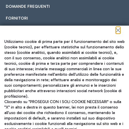
DOMANDE FREQUENTI
FORNITORI
Seguici sui social
Utilizziamo cookie di prima parte per il funzionamento del sito web
(cookie tecnici), per effettuare statistiche sul funzionamento dello
stesso (cookie analitici, quando assimilabili ai cookie tecnici), e,
con il suo consenso, cookie analitici non assimilabili ai cookie
tecnici, cookie di prima e terza parte per comprendere i contenuti
di suo interesse; inviarle messaggi commerciali in linea con le sue
TRAVEL JOURNAL
preferenze manifestate nell'ambito dell'utilizzo delle funzionalità e
della navigazione in rete; effettuare analisi e monitoraggio dei
ITA
suoi comportamenti; personalizzare gli annunci e le inserzioni
pubblicitari anche attraverso interazioni social network (cookie di
profilazione).
Cliccando su "PROSEGUI CON I SOLI COOKIE NECESSARI" o sulla
"X" in alto a destra in questo banner, lei non presta il consenso
all'uso dei cookie che richiedono il consenso, mantenendo le
impostazioni di default, e saranno installati sul suo dispositivo
esclusivamente i cookie funzionali alla navigazione sul sito web e i
Aeroporti di Roma S.p.A. - Società soggetta a direzione e