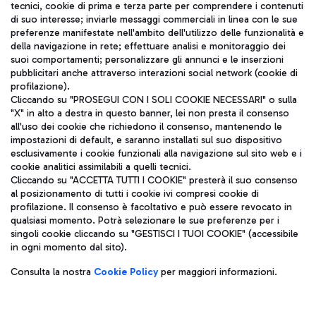
tecnici, cookie di prima e terza parte per comprendere i contenuti
di suo interesse; inviarle messaggi commerciali in linea con le sue
TRAVEL JOURNAL
preferenze manifestate nell'ambito dell'utilizzo delle funzionalità e
della navigazione in rete; effettuare analisi e monitoraggio dei
ITA
suoi comportamenti; personalizzare gli annunci e le inserzioni
pubblicitari anche attraverso interazioni social network (cookie di
profilazione).
Cliccando su "PROSEGUI CON I SOLI COOKIE NECESSARI" o sulla
"X" in alto a destra in questo banner, lei non presta il consenso
all'uso dei cookie che richiedono il consenso, mantenendo le
impostazioni di default, e saranno installati sul suo dispositivo
esclusivamente i cookie funzionali alla navigazione sul sito web e i
Aeroporti di Roma S.p.A. - Società soggetta a direzione e
cookie analitici assimilabili a quelli tecnici.
coordinamento di Mundys S.p.A.
Cliccando su "ACCETTA TUTTI I COOKIE" presterà il suo consenso
al posizionamento di tutti i cookie ivi compresi cookie di
Codice fiscale e Registro delle Imprese di Roma 13032990155 P.
profilazione. Il consenso è facoltativo e può essere revocato in
IVA 06572251004
qualsiasi momento. Potrà selezionare le sue preferenze per i
Capitale sociale 62.224.743,00 int. vers.
singoli cookie cliccando su "GESTISCI I TUOI COOKIE" (accessibile
Sede legale: Via Pier Paolo Racchetti 1 - 00054 Fiumicino (RM)
in ogni momento dal sito).
telefono +39 06 65951
Privacy policy
Note legali
Consulta la nostra
Cookie Policy
per maggiori informazioni.
Mappa sito
Accessibilità