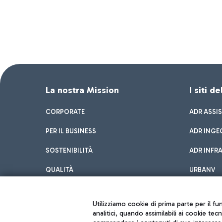
La nostra Mission
I siti d
CORPORATE
ADR ASSI
PER IL BUSINESS
ADR INGE
SOSTENIBILITÀ
ADR INFR
QUALITÀ
URBANV
INNOVATION
Utilizziamo cookie di prima parte per il f
analitici, quando assimilabili ai cookie tec