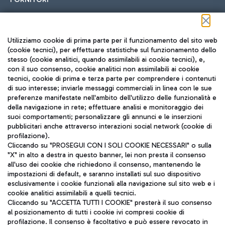
Seguici sui social
Utilizziamo cookie di prima parte per il funzionamento del sito web
(cookie tecnici), per effettuare statistiche sul funzionamento dello
stesso (cookie analitici, quando assimilabili ai cookie tecnici), e,
con il suo consenso, cookie analitici non assimilabili ai cookie
tecnici, cookie di prima e terza parte per comprendere i contenuti
di suo interesse; inviarle messaggi commerciali in linea con le sue
TRAVEL JOURNAL
preferenze manifestate nell'ambito dell'utilizzo delle funzionalità e
della navigazione in rete; effettuare analisi e monitoraggio dei
ITA
suoi comportamenti; personalizzare gli annunci e le inserzioni
pubblicitari anche attraverso interazioni social network (cookie di
profilazione).
Cliccando su "PROSEGUI CON I SOLI COOKIE NECESSARI" o sulla
"X" in alto a destra in questo banner, lei non presta il consenso
all'uso dei cookie che richiedono il consenso, mantenendo le
impostazioni di default, e saranno installati sul suo dispositivo
esclusivamente i cookie funzionali alla navigazione sul sito web e i
Aeroporti di Roma S.p.A. - Società soggetta a direzione e
cookie analitici assimilabili a quelli tecnici.
coordinamento di Mundys S.p.A.
Cliccando su "ACCETTA TUTTI I COOKIE" presterà il suo consenso
al posizionamento di tutti i cookie ivi compresi cookie di
Codice fiscale e Registro delle Imprese di Roma 13032990155 P.
profilazione. Il consenso è facoltativo e può essere revocato in
IVA 06572251004