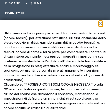
DOMANDE FREQUENTI
FORNITORI
Seguici sui social
Utilizziamo cookie di prima parte per il funzionamento del sito web
(cookie tecnici), per effettuare statistiche sul funzionamento dello
stesso (cookie analitici, quando assimilabili ai cookie tecnici), e,
con il suo consenso, cookie analitici non assimilabili ai cookie
tecnici, cookie di prima e terza parte per comprendere i contenuti
di suo interesse; inviarle messaggi commerciali in linea con le sue
TRAVEL JOURNAL
preferenze manifestate nell'ambito dell'utilizzo delle funzionalità e
della navigazione in rete; effettuare analisi e monitoraggio dei
ITA
suoi comportamenti; personalizzare gli annunci e le inserzioni
pubblicitari anche attraverso interazioni social network (cookie di
profilazione).
Cliccando su "PROSEGUI CON I SOLI COOKIE NECESSARI" o sulla
"X" in alto a destra in questo banner, lei non presta il consenso
all'uso dei cookie che richiedono il consenso, mantenendo le
impostazioni di default, e saranno installati sul suo dispositivo
esclusivamente i cookie funzionali alla navigazione sul sito web e i
Aeroporti di Roma S.p.A. - Società soggetta a direzione e
cookie analitici assimilabili a quelli tecnici.