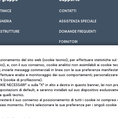
STANCE
CONTATTI
GNERIA
ASSISTENZA SPECIALE
ASTRUTTURE
DOMANDE FREQUENTI
FORNITORI
unzionamento del sito web (cookie tecnici), per effettuare statistiche s
nici), e, con il suo consenso, cookie analitici non assimilabili ai cookie te
inviarle messaggi commerciali in linea con le sue preferenze manifestate 
effettuare analisi e monitoraggio dei suoi comportamenti; personalizzare g
k (cookie di profilazione).
Privacy policy
 NECESSARI" o sulla "X" in alto a destra in questo banner, lei non pres
Note legali
stazioni di default, e saranno installati sul suo dispositivo esclusivame
Mappa sito
a quelli tecnici.
nto di Mundys S.p.A.
Accessibilità
sterà il suo consenso al posizionamento di tutti i cookie ivi compresi c
6572251004
QUALITÀ
siasi momento. Potrà selezionare le sue preferenze per i singoli cooki
o +39 06 65951