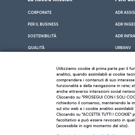
CORPORATE
ADR ASSI
PER IL BUSINESS
ADR INGE
SOSTENIBILITÀ
ADR INFR
QUALITÀ
URBANV
INNOVATION
Utilizziamo cookie di prima parte per il f
analitici, quando assimilabili ai cookie tec
comprendere i contenuti di suo interesse; 
funzionalità e della navigazione in rete; 
anche attraverso interazioni social networ
Cliccando su "PROSEGUI CON I SOLI COOKIE
richiedono il consenso, mantenendo le impo
sul sito web e i cookie analitici assimilabili 
Aeroporti di Roma S.p.A. - Società soggetta a direzione e coordiname
Cliccando su "ACCETTA TUTTI I COOKIE" pre
Codice fiscale e Registro delle Imprese di Roma 13032990155 P. IVA 0
Capitale sociale 62.224.743,00 int. vers.
facoltativo e può essere revocato in qual
Sede legale: Via Pier Paolo Racchetti 1 - 00054 Fiumicino (RM) telefon
(accessibile in ogni momento dal sito).