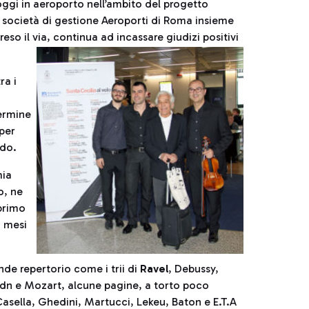
oggi in aeroporto nell’ambito del progetto
a società di gestione Aeroporti di Roma insieme
o il via, continua ad incassare giudizi positivi
ra i
ermine
 per
ordo.
mia
no, ne
 primo
 mesi
ande repertorio come i trii di
Ravel
, Debussy,
dn e Mozart, alcune pagine, a torto poco
asella, Ghedini, Martucci, Lekeu, Baton e E.T.A