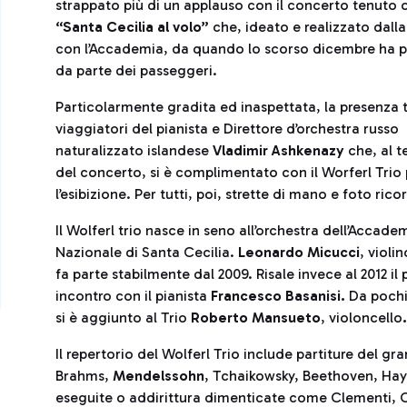
strappato più di un applauso con il concerto tenuto 
“Santa Cecilia al volo”
che, ideato e realizzato dall
con l’Accademia, da quando lo scorso dicembre ha pres
da parte dei passeggeri.
Particolarmente gradita ed inaspettata, la presenza t
viaggiatori del pianista e Direttore d’orchestra russo
naturalizzato islandese
Vladimir Ashkenazy
che, al t
del concerto, si è complimentato con il Worferl Trio
l’esibizione. Per tutti, poi, strette di mano e foto ric
Il Wolferl trio nasce in seno all’orchestra dell’Accade
Nazionale di Santa Cecilia.
Leonardo Micucci
, violi
fa parte stabilmente dal 2009. Risale invece al 2012 il
incontro con il pianista
Francesco Basanisi.
Da pochi
si è aggiunto al Trio
Roberto Mansueto
, violoncello
.
Il repertorio del Wolferl Trio include partiture del gr
Brahms,
Mendelssohn
, Tchaikowsky, Beethoven, Hay
eseguite o addirittura dimenticate come Clementi, C