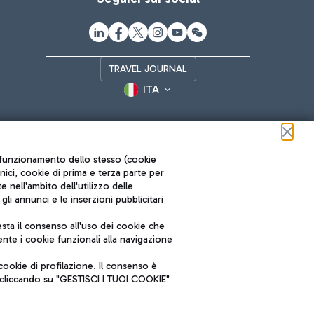
TRAVEL JOURNAL
ITA
ul funzionamento dello stesso (cookie
cnici, cookie di prima e terza parte per
nell'ambito dell'utilizzo delle
li annunci e le inserzioni pubblicitari
ta il consenso all'uso dei cookie che
Roma FCO
nte i cookie funzionali alla navigazione
L'aeroporto stellato
ookie di profilazione. Il consenso è
SOSTENIBILITÀ
INNOVAZIONE
e cliccando su "GESTISCI I TUOI COOKIE"